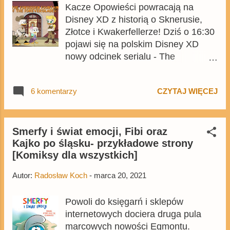
Kacze Opowieści powracają na
(Kwacia/Gąska). Ponownie wystąpi
Disney XD z historią o Sknerusie,
także Robokwak, więc można
Złotce i Kwakerfellerze! Dziś o 16:30
spodziewać się sporej dawki emocji.
pojawi się na polskim Disney XD
Nie zabraknie też olbrzymiej dawki
nowy odcinek serialu - The
nawiązań popkulturowych. Przed
Forbidden Fountain of the
premierą epizodu w amerykańskiej
Foreverglades! ( Zakazana fontanna
telewizji do sieci trafiło wiele
6 komentarzy
CZYTAJ WIĘCEJ
z Bagien Wieczności ! ). Jest to
materiałów z nim związanych, oto
dwunasty odcinek trzeciej serii. W
niektóre z nich: Powtórka odcinka
nowym odcinku Sknerus i Złotka
zostanie wyemitowana dziś o 20:00.
zmierzą się z Kwakerfellerem o
Smerfy i świat emocji, Fibi oraz
Łącznie na przełomie marca i
Kajko po śląsku- przykładowe strony
dostęp do fontanny młodości. Nie
kwietnia pojawi się dziewięć
[Komiksy dla wszystkich]
zabraknie nawiązań do Tarzana czy
odcinków Kaczych Opowieści , o
Frankensteina . Natomiast Hyzio,
czym więcej dowiecie się tu...
Autor:
Radosław Koch
-
marca 20, 2021
Dyzio i Zyzio będą przeżywać
perypetie w nie takim zwykłym
Powoli do księgarń i sklepów
hotelu. Powtórka odcinka zostanie
internetowych dociera druga pula
wyemitowana dziś o 20:00. Łącznie
marcowych nowości Egmontu.
w ciągu najbliższych tygodni pojawi