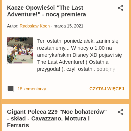
stron Na kanapie ...
w dużej części będzie przedrukiem
Kacze Opowieści "The Last
Adventure!" - nocą premiera
trzeciego tegorocznego wydania
skandynawskich tygodników .
Autor:
Radosław Koch
-
marca 15, 2021
Ten ostatni poniedziałek, zanim się
rozstaniemy... W nocy o 1:00 na
amerykańskim Disney XD pojawi się
The Last Adventure! ( Ostatnia
przygoda! ), czyli ostatni, potrójny
odcinek Kaczych Opowieści .
Odcinek natomiast już jest dostępny
18 komentarzy
CZYTAJ WIĘCEJ
w amerykańskiej usłudze VOD -
Disney XD Now. W epizodzie nie
brakuje wiele zwrotów akcji, które
wpłyną na całe uniwersum, pojawią
Gigant Poleca 229 "Noc bohaterów"
- skład - Cavazzano, Mottura i
się też Fizia i Mizia.
Ferraris