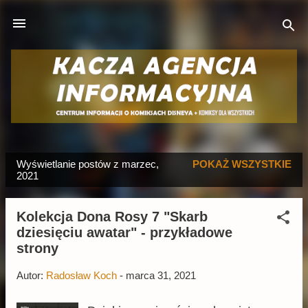
Przejdź do głównej zawartości
Wyświetlanie postów z marzec,
POKAŻ WSZYSTKIE
P
2021
o
s
Kolekcja Dona Rosy 7 "Skarb
t
dziesięciu awatar" - przykładowe
y
strony
Autor:
Radosław Koch
-
marca 31, 2021