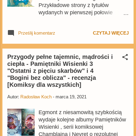
Przykładowe strony z tytułów
się dziesięć odcinków z bohaterami
wydanych w pierwszej połowie
Kaczych Opowieści , o czym więcej
miesiąca znajdziecie tutaj ,
dowiecie się tutaj . Już jutro zostanie
natomiast teraz prezentujemy
wyemitowana pierwsza część
Prześlij komentarz
CZYTAJ WIĘCEJ
plansze z kolejnych tytułów. Wśród
odcinka na który wiele fanów czekało
nich nie ma komiksów Disneya, ale
- Let's Get Dangerous! z udziałem
jest pewien silny disnejowski akcent.
Agenta Kupra. Warto przy okazji
Przygody pełne tajemnic, mądrości i
wspomnieć, że w poprzednim
ciepła - Pamiętniki Wisienki 3
tygodniu w USA wyemitowano
"Ostatni z pięciu skarbów" i 4
ostatni odcinek serialu . Łącznie
"Bogini bez oblicza" - recenzja
serial zamknął się w 3 sezonach
[Komiksy dla wszystkich]
liczących...
Autor:
Radosław Koch
-
marca 19, 2021
Egmont z niesamowitą szybkością
wydaje kolejne albumy Pamiętników
Wisienki , serii komiksowej
Chamblaina i Neyret o rezolutnej