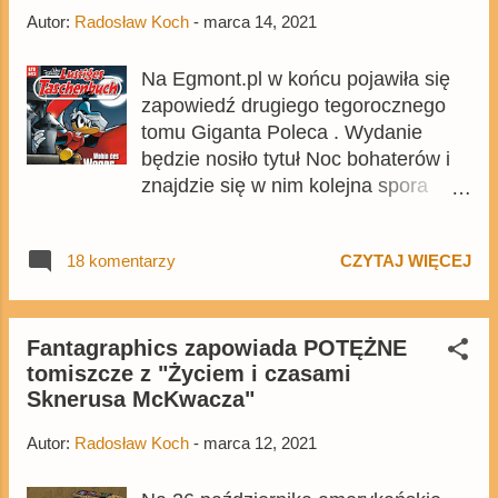
Autor:
Radosław Koch
-
marca 14, 2021
Na Egmont.pl w końcu pojawiła się
zapowiedź drugiego tegorocznego
tomu Giganta Poleca . Wydanie
będzie nosiło tytuł Noc bohaterów i
znajdzie się w nim kolejna spora
dawka kaczych i mysich komiksów.
Może w środku nie pojawi się żaden
18 komentarzy
CZYTAJ WIĘCEJ
głośny komiks, ale kilka historii
wygląda dość obiecująco. Tom
będzie kopią lutowego wydania
niemieckiego Lustiges Taschenbuch
Fantagraphics zapowiada POTĘŻNE
tomiszcze z "Życiem i czasami
. Okładka - rys. Stefano Intini Das
Sknerusa McKwacza"
Rad des Schicksals - scen. Peter
Snjebjerg, rys. Giorgio Cavazzano -
Autor:
Radosław Koch
-
marca 12, 2021
30 stron Il fine giustifica i pigri - 1
strona Topolino e la giara di Cariddi -