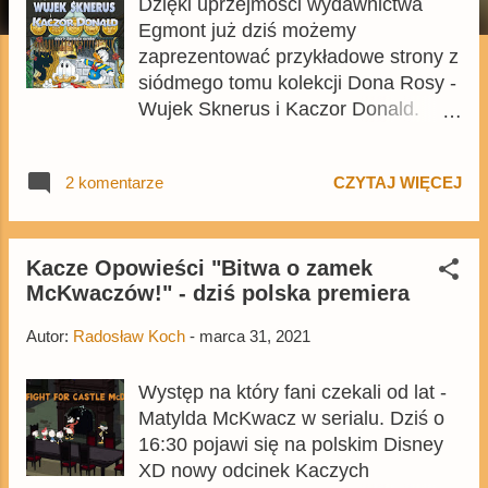
Dzięki uprzejmości wydawnictwa
Egmont już dziś możemy
zaprezentować przykładowe strony z
siódmego tomu kolekcji Dona Rosy -
Wujek Sknerus i Kaczor Donald.
Skarb dziesięciu awatar, który trafi
do sprzedaży 14 kwietnia. Wydanie,
2 komentarze
CZYTAJ WIĘCEJ
w którym pojawią się m.in. trzy
długie opowieści nigdy wcześniej
niewydane po polsku, jest już
dostępne w przedsprzedaży na
Kacze Opowieści "Bitwa o zamek
McKwaczów!" - dziś polska premiera
Egmont.pl . Kolekcja Dona Rosy
przenosi się w stronę drugiej połowy
Autor:
Radosław Koch
-
marca 31, 2021
lat 90., a jest to okres z którego wiele
komiksów nigdy wcześniej nie
Występ na który fani czekali od lat -
zostało wydanych po polsku. W
Matylda McKwacz w serialu. Dziś o
przypadku tego wydania aż trzy
16:30 pojawi się na polskim Disney
długie pojawią się premierowo po
XD nowy odcinek Kaczych
polsku, będą to The Once And