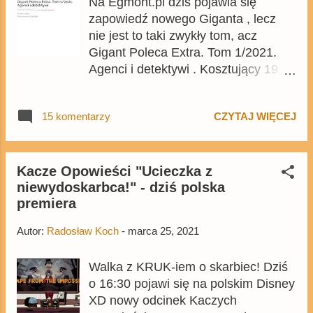
Na Egmont.pl dziś pojawia się
Gąsia Skrzek. Powtórka odcinka
zapowiedź nowego Giganta , lecz
zostanie wyemitowana dziś o 20:00.
nie jest to taki zwykły tom, acz
To nie koniec emisji serialu,
Gigant Poleca Extra. Tom 1/2021.
ponieważ w przyszłym tygodniu
Agenci i detektywi . Kosztujący 19,99
pojawią się cztery kolejne epizody, o
zł tom został zapowiedziany na 27
czym więcej dowiecie się tutaj . W
kwietnia. Na razie nie zostały
poniedziałek na widzów czeka
15 komentarzy
CZYTAJ WIĘCEJ
ujawnione jakiekolwiek szczegóły
powrót Daisy jak i Ćwierkulesa.
dotyczące wydania. Ciężko w tym
Warto przy okazji wspomnieć, że w
momencie powiedzieć co to może
poprzednim tygodniu w USA
być za wydanie. Biorąc pod uwagę
Kacze Opowieści "Ucieczka z
wyemitowano ostatni odcinek serialu
niewydoskarbca!" - dziś polska
tytuł oraz cenę jest to
. Łącznie serial zamknął się w 3
premiera
prawdopodobnie jakiś tom serii
sezonach liczących łącznie 75
Lustiges Taschenbuch Crime
odcinków. Na razie nie wiadomo
Autor:
Radosław Koch
-
marca 25, 2021
zawierającej komiksy kryminalne, w
kiedy po polsku pojawi się pięć...
tym wiele naprawdę interesujących
Walka z KRUK-iem o skarbiec! Dziś
historii, albo poświęcony serii KAWA
o 16:30 pojawi się na polskim Disney
Lustiges Taschenbuch Enten-Edition
XD nowy odcinek Kaczych
z poprzedniego roku. Na ten