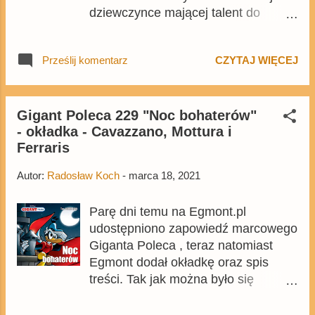
dziewczynce mającej talent do
kryminalnych śledztw. W ostatnim
czasie pojawiły się dwa kolejne tomy
Prześlij komentarz
CZYTAJ WIĘCEJ
- Ostatni z pięciu skarbów oraz
Bogini bez oblicza . Tomy, które
podobnie jak początek serii ,
zachwycają. Co sprawia, że seria o
Gigant Poleca 229 "Noc bohaterów"
- okładka - Cavazzano, Mottura i
Wisience jest tak świetną lekturą nie
Ferraris
tylko dla młodszych czytelników?
Odpowiedź znajdziecie w recenzji.
Autor:
Radosław Koch
-
marca 18, 2021
Parę dni temu na Egmont.pl
udostępniono zapowiedź marcowego
Giganta Poleca , teraz natomiast
Egmont dodał okładkę oraz spis
treści. Tak jak można było się
spodziewać, okładkę Nocy
bohaterów będzie zdobić ilustracja z