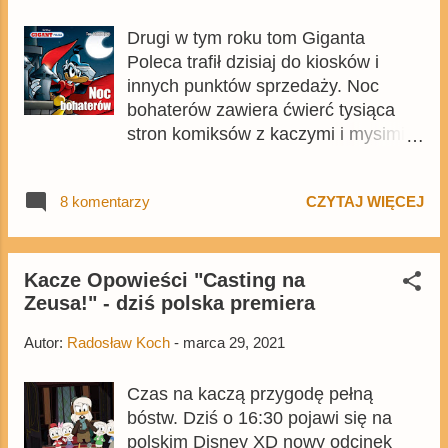
widzom z wcześniejszych występów,
Drugi w tym roku tom Giganta
a także nawiązań do historii Barksa,
Poleca trafił dzisiaj do kiosków i
Rosy, a nawet Scarpy. Tuż przed
innych punktów sprzedaży. Noc
premierą epizodu w USA
bohaterów zawiera ćwierć tysiąca
zaprezentowano poniższy plakat,
stron komiksów z kaczymi i mysimi
który częściowo może sugerować,
bohaterami, a okładkę zdobi
dookoła czego będzie toczyła się
ilustracja z Superkwękiem. Tom jest
jego fabuła. Powtórka odcinka
8 komentarzy
CZYTAJ WIĘCEJ
dostępny także na Egmont.pl .
zostanie wyemitowana dziś o 20:00.
Wydanie jest kopią lutowego
Na tym nie kończy się emisja
wydania niemieckiego Lustiges
nowych przygód kaczek, ponieważ
Taschenbuch .
Kacze Opowieści "Casting na
kolejne odcinki będą pojawić się
Zeusa!" - dziś polska premiera
codziennie aż do czwartku, o czym
więcej dowiecie się tutaj . Już jutro
Autor:
Radosław Koch
-
marca 29, 2021
pojawi się Matylda McKwacz, nie
zabraknie też elementów ...
Czas na kaczą przygodę pełną
bóstw. Dziś o 16:30 pojawi się na
polskim Disney XD nowy odcinek