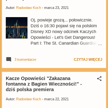
które zos...
Autor:
Radosław Koch
-
marca 23, 2021
Oj, powieje grozą... połowicznie.
Dziś o 16:30 pojawi się na polskim
Disney XD nowy odcinek Kaczych
Opowieści - Let's Get Dangerous!
Part I: The St. Canardian Guardian!
(Oj, powieje grozą: Strażnik St.
Canard! ) Jest to trzynasty odcinek
3 komentarze
CZYTAJ WIĘCEJ
trzeciej serii i pierwsza połowa
specjalnego odcinka poświęconego
Agentowi Kuprowi. W epizodzie
pojawi się wiele postaci znanych z
Kacze Opowieści "Zakazana
fontanna z Bagien Wieczności!" -
klasycznego serialu o Agencie
dziś polska premiera
Kuprze/Darwking Ducku - między
innymi jego wrogowie, w tym Byk
Autor:
Radosław Koch
-
marca 22, 2021
Bulba, a także przybrana córka
Drake'a Mallarda - Gosalyn