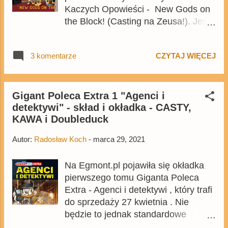
Kaczych Opowieści - New Gods on
the Block! (Casting na Zeusa!). Jest
to siedemnasty epizod ostatniej serii
serialu o przygodach Kaczej
3 komentarze
CZYTAJ WIĘCEJ
Rodziny. W odcinku ponownie
pojawią się Zeus, Ćwiekules i
Selene, ponieważ jego główny wątek
będzie opowiadał o rekrutacji na
Gigant Poleca Extra 1 "Agenci i
detektywi" - skład i okładka - CASTY,
wcześniej zajęte przez Zeusa
KAWA i Doubleduck
miejsce w panteonie greckich bóstw.
Równolegle Donald będzie próbował
Autor:
Radosław Koch
-
marca 29, 2021
umówić się na randkę z Daisy.
Powtórka odcinka zostanie
Na Egmont.pl pojawiła się okładka
wyemitowana dziś o 20:00. Na tym
pierwszego tomu Giganta Poleca
nie kończy się emisja nowych
Extra - Agenci i detektywi , który trafi
przygód kaczek, ponieważ kolejne
do sprzedaży 27 kwietnia . Nie
odcinki będą pojawić się codziennie
będzie to jednak standardowe
aż do czwartku, o czym więcej
wydanie, ponieważ tom zostanie