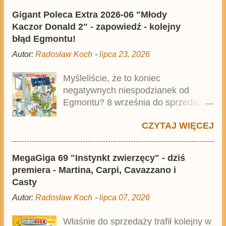
mścicielu. Cena okładkowa wydania
serii. Za napisanie i narysowanie
Gigant Poleca Extra 2026-06 "Młody
wynosi 49,99 zł i zamówicie go także
albumu odpowiedzialni byli Peyo,
Kaczor Donald 2" - zapowiedź - kolejny
z rabatem na Egmont.pl . Za
twórca serii, i Yvan Delporte. Tom
błąd Egmontu!
przekład odpowiadał Jacek
wcześniej został opublikowany...
Autor:
Radosław Koch
-
lipca 23, 2026
Drewnowski. Publikacja jest
przedrukiem drugiego tomu
Myśleliście, że to koniec
niemieckiego Lustiges Taschenbuch
negatywnych niespodzianek od
Phantomias Collection , który trafił do
Egmontu? 8 września do sprzedaży
sprzedaży pod koniec 2025 roku.
trafi Gigant Poleca Extra - Młody
CZYTAJ WIĘCEJ
Kaczor Donald 2 . Jednak wbrew
temu, na co wskazuje nazwa tomu,
nie będzie to przedruk drugiego
MegaGiga 69 "Instynkt zwierzęcy" - dziś
wydania o przygodach młodego
premiera - Martina, Carpi, Cavazzano i
Kaczora Donalda i jego przyjaciół,
Casty
lecz prawdopodobnie znajdą się tam
Autor:
Radosław Koch
-
lipca 07, 2026
opowieści z wydań 9-10 . Publikacja
będzie liczyła ok. 360 stron i
Właśnie do sprzedaży trafił kolejny w
kosztowała 37,99 zł. W środku