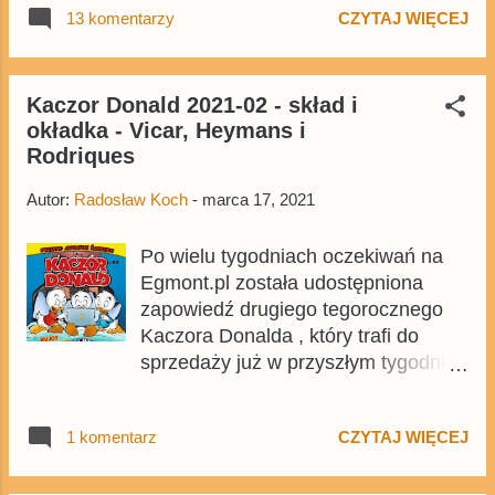
13 komentarzy
CZYTAJ WIĘCEJ
kaczym mścicielem, czyli
Superkwękiem. Tom będzie kopią
lutowego wydania niemieckiego
Lustiges Taschenbuch . Okładka -
Kaczor Donald 2021-02 - skład i
okładka - Vicar, Heymans i
rys. Stefano Intini Krąg
Rodriques
Przeznaczenia - scen. Peter
Snjebjerg, rys. Giorgio Cavazzano -
Autor:
Radosław Koch
-
marca 17, 2021
30 stron Pomysłowy obibok - 1
strona Pod niebem Sycylii - scen.
Po wielu tygodniach oczekiwań na
Francesco Artibani, rys. Paolo
Egmont.pl została udostępniona
Mottura - 35 stron W morkach
zapowiedź drugiego tegorocznego
pradziejów - 24 stron Świątynia
Kaczora Donalda , który trafi do
Smoka - 22 strony Przygoda na
sprzedaży już w przyszłym tygodniu,
Grenlandii - scen. Lars Jensen, rys.
23 marca . W środku nowego, 1013.
Andrea Ferraris - 16 stron Nowy
w historii wydania dwumiesięcznika
początek - 20 stron Łazik sobie łazi -
1 komentarz
CZYTAJ WIĘCEJ
pojawi się kilka ciekawych historyjek,
26 stron Opowieści dzioba i szpady -
w tym nigdy wcześniej niewydana po
30 stron Z własnego ogródka - 20
polsku klasyczna opowieść. Numer