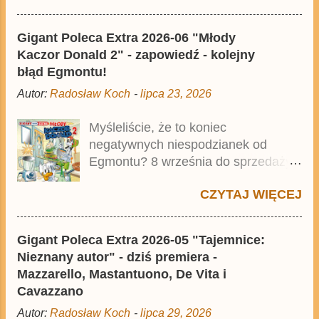
najstarszymi historiami o kaczym
Zgryzikiem McKwaczem, parę
mścicielu. Cena okładkowa wydania
komiksów, które doczekały się
Gigant Poleca Extra 2026-06 "Młody
wynosi 49,99 zł i zamówicie go także
animowanej adaptacji w klasycznych
Kaczor Donald 2" - zapowiedź - kolejny
z rabatem na Egmont.pl . Za
KO, czy ten-pager do którego
błąd Egmontu!
przekład odpowiadał Jacek
nawiązywano w House of Cards . Co
Autor:
Radosław Koch
-
lipca 23, 2026
Drewnowski. Publikacja jest
w...
przedrukiem drugiego tomu
Myśleliście, że to koniec
niemieckiego Lustiges Taschenbuch
negatywnych niespodzianek od
Phantomias Collection , który trafił do
Egmontu? 8 września do sprzedaży
sprzedaży pod koniec 2025 roku.
trafi Gigant Poleca Extra - Młody
CZYTAJ WIĘCEJ
Kaczor Donald 2 . Jednak wbrew
temu, na co wskazuje nazwa tomu,
nie będzie to przedruk drugiego
Gigant Poleca Extra 2026-05 "Tajemnice:
wydania o przygodach młodego
Nieznany autor" - dziś premiera -
Kaczora Donalda i jego przyjaciół,
Mazzarello, Mastantuono, De Vita i
lecz prawdopodobnie znajdą się tam
Cavazzano
opowieści z wydań 9-10 . Publikacja
Autor:
Radosław Koch
-
lipca 29, 2026
będzie liczyła ok. 360 stron i