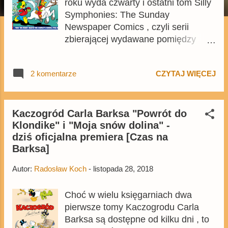
roku wyda czwarty i ostatni tom Silly
Symphonies: The Sunday
Newspaper Comics , czyli serii
zbierającej wydawane pomiędzy
1932 a 1945 niedzielne paski o
różnych bohaterach Disneya
2 komentarze
CZYTAJ WIĘCEJ
najczęściej znanych z
krótkometrażówek Silly Symphonies
, lecz nie tylko. Wcześniejsze tomy
zawierały m.in. historie z Żeliborem
Kaczogród Carla Barksa "Powrót do
Klondike" i "Moja snów dolina" -
Żukiem, Donaldem czy Pluto. Na
dziś oficjalna premiera [Czas na
ostatni tom będą składały się paski z
Barksa]
lat 1942-1945, z których
zdecydowana większość to historie z
Autor:
Radosław Koch
-
listopada 28, 2018
Jose Cariocą czy Panchito . Łącznie
w tomie pojawi się ponad 100
Choć w wielu księgarniach dwa
pasków z Jose i ponad 50 z
pierwsze tomy Kaczogrodu Carla
Panchito. Rysownikiem historii z
Barksa są dostępne od kilku dni , to
członkami Trzech Caballeros był