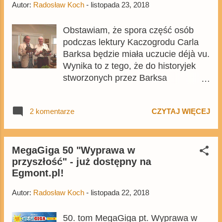
Autor:
Radosław Koch
-
listopada 23, 2018
znajdziecie m.in. nową historyjkę
Casty'...
Obstawiam, że spora część osób
podczas lektury Kaczogrodu Carla
Barksa będzie miała uczucie déjà vu.
Wynika to z tego, że do historyjek
stworzonych przez Barksa
wielokrotnie nawiązywał Don Rosa w
swoich komiksach. Często są to
2 komentarze
CZYTAJ WIĘCEJ
komiksy, które od wielu lat były
znane polskim czytelnikom. Dziś
chciałbym wskazać kilka komiksów
zawartych w pierwszych dwóch
MegaGiga 50 "Wyprawa w
przyszłość" - już dostępny na
tomach kolekcji Barksa , do których
Egmont.pl!
nawiązywał Don Rosa w swoich
historiach z Donaldem czy
Autor:
Radosław Koch
-
listopada 22, 2018
Sknerusem. Przy okazji
przypominam, że rok temu pojawił
50. tom MegaGiga pt. Wyprawa w
się podobny artykuł , lecz