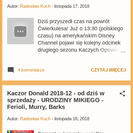
z Mikim wydanych w Polsce. Wybór
Autor:
Radosław Koch
-
listopada 17, 2018
był naprawdę trudny, ponieważ
ukazało się wiele doskonałych
Dziś przyszedł czas na powrót
historii.
Ćwierkulesa! Już o 13:30 (polskiego
czasu) na amerykańskim Disney
Channel pojawi się kolejny odcinek
drugiego sezonu Kaczych Opowieści
- Storkules in Duckburg ! (Ćwierkules
w Kaczogrodzie!) . Epizod jest 30.
4 komentarze
CZYTAJ WIĘCEJ
odcinkiem serialu zarówno pod
względem kolejności produkcji jak i
emisji. Nie wiadomo kiedy pojawi się
w Polsce, lecz nie nastąpi to
Kaczor Donald 2018-12 - od dziś w
sprzedaży - URODZINY MIKIEGO -
wcześniej niż w przyszłym roku. W
Ferioli, Murry, Barks
odcinku pojawi się ponownie
Ćwierkules, kolega Donalda sprzed
Autor:
Radosław Koch
-
listopada 16, 2018
lat. Tym razem heros zostanie
zatrudniony przez Zyzia, jednak