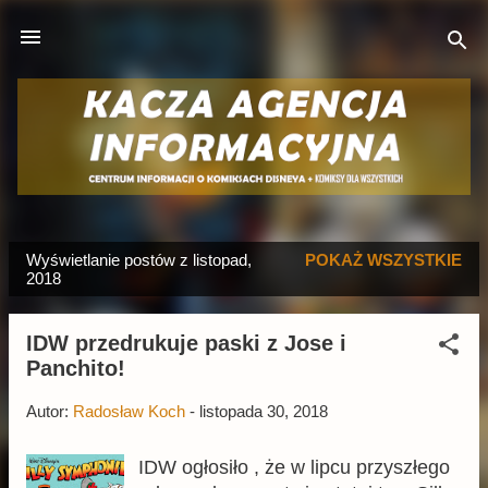
Przejdź do głównej zawartości
Wyświetlanie postów z listopad,
POKAŻ WSZYSTKIE
P
2018
o
s
IDW przedrukuje paski z Jose i
t
Panchito!
y
Autor:
Radosław Koch
-
listopada 30, 2018
IDW ogłosiło , że w lipcu przyszłego