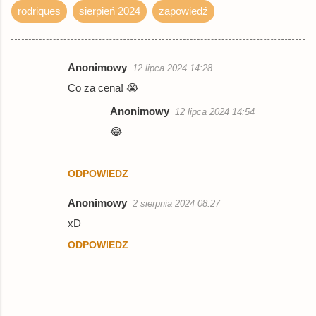
rodriques
sierpień 2024
zapowiedź
Anonimowy
12 lipca 2024 14:28
K
Co za cena! 😭
o
Anonimowy
12 lipca 2024 14:54
m
😂
e
n
t
ODPOWIEDZ
a
Anonimowy
2 sierpnia 2024 08:27
r
xD
z
ODPOWIEDZ
e