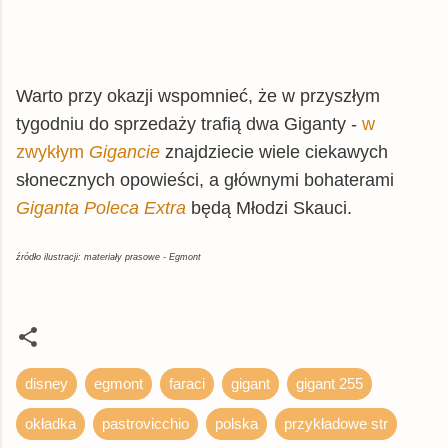
Warto przy okazji wspomnieć, że w przyszłym
tygodniu do sprzedaży trafią dwa Giganty -
w
zwykłym
Gigancie
znajdziecie wiele ciekawych
słonecznych opowieści, a głównymi bohaterami
Giganta Poleca Extra
będą Młodzi Skauci.
źródło ilustracji: materiały prasowe - Egmont
disney
egmont
faraci
gigant
gigant 255
okładka
pastrovicchio
polska
przykładowe str