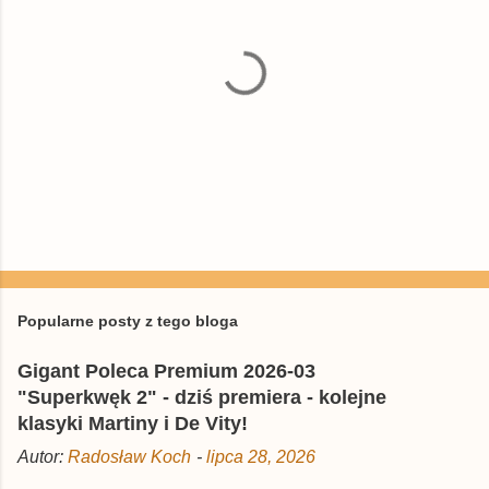
P
r
z
e
Popularne posty z tego bloga
ś
l
Gigant Poleca Premium 2026-03
i
j
"Superkwęk 2" - dziś premiera - kolejne
k
klasyki Martiny i De Vity!
o
m
Autor:
Radosław Koch
-
lipca 28, 2026
e
n