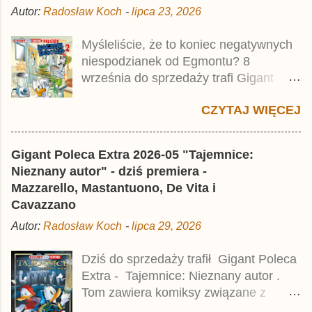
Autor:
Radosław Koch
-
lipca 23, 2026
Publikacja jest przedrukiem drugiego
tomu niemieckiego Lustiges
Myśleliście, że to koniec negatywnych
Taschenbuch Phantomias Collection ,
niespodzianek od Egmontu? 8
który trafił do sprzedaży pod koniec
września do sprzedaży trafi Gigant
2025 roku.
Poleca Extra - Młody Kaczor Donald 2 .
CZYTAJ WIĘCEJ
Jednak wbrew temu, na co wskazuje
nazwa tomu, nie będzie to przedruk
drugiego wydania o przygodach
Gigant Poleca Extra 2026-05 "Tajemnice:
młodego Kaczora Donalda i jego
Nieznany autor" - dziś premiera -
przyjaciół, lecz prawdopodobnie znajdą
Mazzarello, Mastantuono, De Vita i
się tam opowieści z wydań 9-10 .
Cavazzano
Publikacja będzie liczyła ok. 360 stron i
Autor:
Radosław Koch
-
lipca 29, 2026
kosztowała 37,99 zł. W środku znajdą
się historie z tomów 20. i 21. Lustiges
Dziś do sprzedaży trafił Gigant Poleca
Taschenbuch Young Comics, które
Extra - Tajemnice: Nieznany autor .
zostały wydane w Niemczech parę
Tom zawiera komiksy związane z
miesięcy temu.
różnymi tajemnicami, w tym co