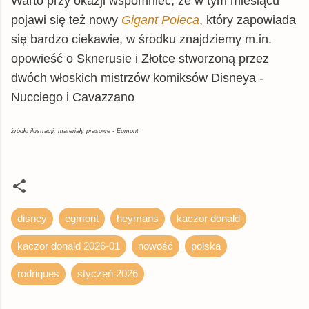
Warto przy okazji wspomnieć, że w tym miesiącu
pojawi się też nowy
Gigant Poleca
, który zapowiada
się bardzo ciekawie, w środku znajdziemy m.in.
opowieść o Sknerusie i Złotce stworzoną przez
dwóch włoskich mistrzów komiksów Disneya -
Nucciego i Cavazzano
źródło ilustracji: materiały prasowe - Egmont
disney
egmont
heymans
kaczor donald
kaczor donald 2026-01
nowość
polska
rodriques
styczeń 2026
K