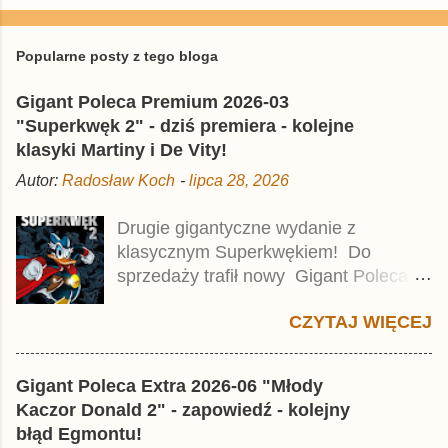
Popularne posty z tego bloga
Gigant Poleca Premium 2026-03
"Superkwęk 2" - dziś premiera - kolejne
klasyki Martiny i De Vity!
Autor:
Radosław Koch
-
lipca 28, 2026
Drugie gigantyczne wydanie z
klasycznym Superkwękiem! Do
sprzedaży trafił nowy Gigant Poleca
Premium pod tytułem Superkwęk 2 .
CZYTAJ WIĘCEJ
Jest to kolejny 624-stronicowy tom z
najstarszymi historiami o kaczym
mścicielu. Cena okładkowa wydania
Gigant Poleca Extra 2026-06 "Młody
wynosi 49,99 zł i zamówicie go także z
Kaczor Donald 2" - zapowiedź - kolejny
rabatem na Egmont.pl . Za przekład
błąd Egmontu!
odpowiadał Jacek Drewnowski.