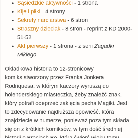
Sąsiedzkie aktywności
- 1 strona
Kije i piłki
- 4 strony
Sekrety narciarstwa
- 6 stron
Straszny dzieciak
- 8 stron - reprint z KD 2000-
51-52
Akt pierwszy
- 1 strona - z serii
Zagadki
Mikiego
Okładkowa historia to 12-stronicowy
komiks stworzony przez Franka Jonkera i
Rodriquesa, w którym kaczory wyruszą do
holenderskiego miasteczka, żeby znaleźć znak,
który potrafi odeprzeć zaklęcia pecha Magiki. Jest
to zdecydowanie najdłuższa opowieść, która
znajdziecie w numerze, ponieważ poza tym składa
się on z krótkich komiksów, w tym dość średniej
historii o Braciach Be, która ćwierć wieku temu