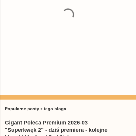
a
r
z
e
Popularne posty z tego bloga
Gigant Poleca Premium 2026-03
"Superkwęk 2" - dziś premiera - kolejne