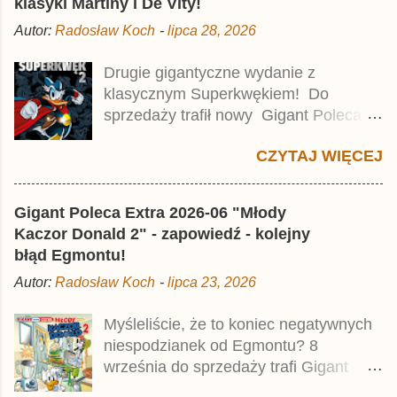
klasyki Martiny i De Vity!
Autor:
Radosław Koch
-
lipca 28, 2026
Drugie gigantyczne wydanie z
klasycznym Superkwękiem! Do
sprzedaży trafił nowy Gigant Poleca
Premium pod tytułem Superkwęk 2 .
CZYTAJ WIĘCEJ
Jest to kolejny 624-stronicowy tom z
najstarszymi historiami o kaczym
mścicielu. Cena okładkowa wydania
Gigant Poleca Extra 2026-06 "Młody
wynosi 49,99 zł i zamówicie go także z
Kaczor Donald 2" - zapowiedź - kolejny
rabatem na Egmont.pl . Za przekład
błąd Egmontu!
odpowiadał Jacek Drewnowski.
Autor:
Radosław Koch
-
lipca 23, 2026
Publikacja jest przedrukiem drugiego
tomu niemieckiego Lustiges
Myśleliście, że to koniec negatywnych
Taschenbuch Phantomias Collection ,
niespodzianek od Egmontu? 8
który trafił do sprzedaży pod koniec
września do sprzedaży trafi Gigant
2025 roku.
Poleca Extra - Młody Kaczor Donald 2 .