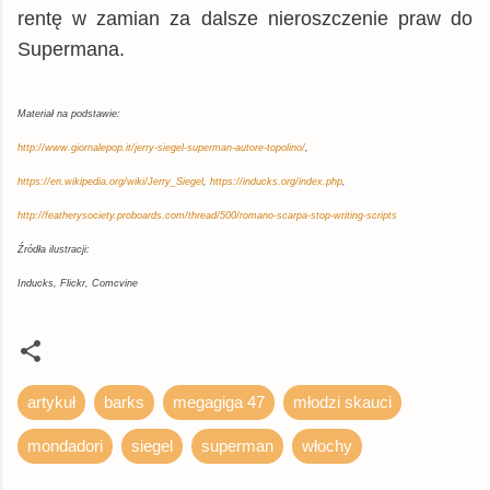
rentę w zamian za dalsze nieroszczenie praw do
Supermana.
Materiał na podstawie:
http://www.giornalepop.it/jerry-siegel-superman-autore-topolino/
,
https://en.wikipedia.org/wiki/Jerry_Siegel
,
https://inducks.org/index.php
,
http://featherysociety.proboards.com/thread/500/romano-scarpa-stop-writing-scripts
Źródła ilustracji:
Inducks, Flickr, Comcvine
artykuł
barks
megagiga 47
młodzi skauci
mondadori
siegel
superman
włochy