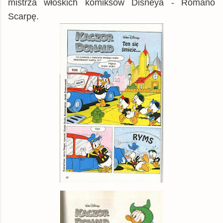
mistrza włoskich komiksów Disneya - Romano
Scarpę.