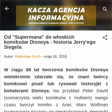
Przejdź do głównej zawartości
Od "Supermana" do włoskich
komiksów Disneya - historia Jerry'ego
Siegela
Autor:
Radosław Koch
-
maja 16, 2018
W ciągu 88 lat tworzenia komiksów Disneya
wielokrotnie zdarzało się, że znani twórcy
komiksowi pisali lub rysowali historyjki z
bohaterami Disneya.
Na przykład Peter David
(scenarzysta wielu komiksów z Hulkiem) swego
czasu tworzył komiks z Ariel, Marv Wolfman
(scenarzysta
Kryzysu na nieskończonych ziemiach)