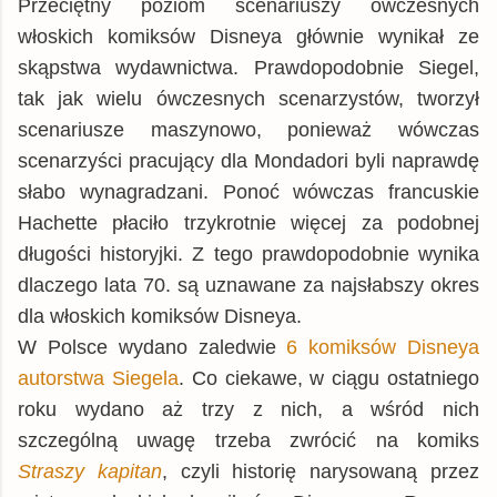
Przeciętny poziom scenariuszy ówczesnych
włoskich komiksów Disneya głównie wynikał ze
skąpstwa wydawnictwa. Prawdopodobnie Siegel,
tak jak wielu ówczesnych scenarzystów, tworzył
scenariusze maszynowo, ponieważ wówczas
scenarzyści pracujący dla Mondadori byli naprawdę
słabo wynagradzani. Ponoć wówczas francuskie
Hachette płaciło trzykrotnie więcej za podobnej
długości historyjki. Z tego prawdopodobnie wynika
dlaczego lata 70. są uznawane za najsłabszy okres
dla włoskich komiksów Disneya.
W Polsce wydano zaledwie
6 komiksów Disneya
autorstwa Siegela
. Co ciekawe, w ciągu ostatniego
roku wydano aż trzy z nich, a wśród nich
szczególną uwagę trzeba zwrócić na komiks
Straszy kapitan
, czyli historię narysowaną przez