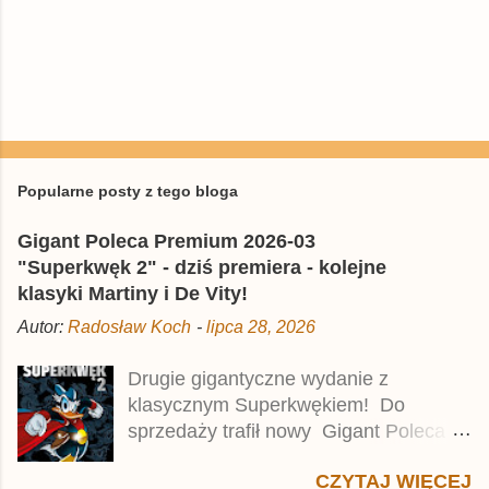
P
r
z
e
Popularne posty z tego bloga
ś
l
Gigant Poleca Premium 2026-03
i
j
"Superkwęk 2" - dziś premiera - kolejne
k
klasyki Martiny i De Vity!
o
m
Autor:
Radosław Koch
-
lipca 28, 2026
e
n
t
Drugie gigantyczne wydanie z
a
klasycznym Superkwękiem! Do
r
z
sprzedaży trafił nowy Gigant Poleca
Premium pod tytułem Superkwęk 2 .
CZYTAJ WIĘCEJ
Jest to kolejny 624-stronicowy tom z