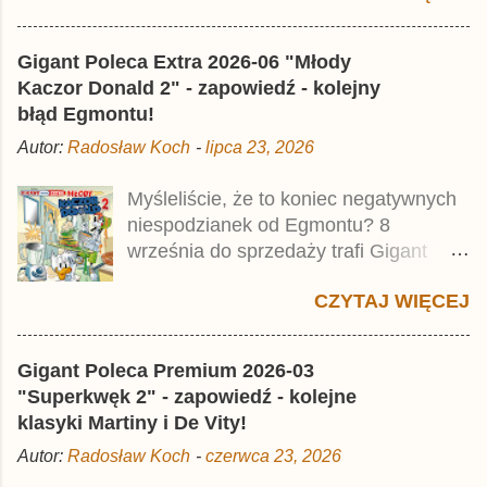
najstarszymi historiami o kaczym
mścicielu. Cena okładkowa wydania
Gigant Poleca Extra 2026-06 "Młody
wynosi 49,99 zł i zamówicie go także z
Kaczor Donald 2" - zapowiedź - kolejny
rabatem na Egmont.pl . Za przekład
błąd Egmontu!
odpowiadał Jacek Drewnowski.
Autor:
Radosław Koch
-
lipca 23, 2026
Publikacja jest przedrukiem drugiego
tomu niemieckiego Lustiges
Myśleliście, że to koniec negatywnych
Taschenbuch Phantomias Collection ,
niespodzianek od Egmontu? 8
który trafił do sprzedaży pod koniec
września do sprzedaży trafi Gigant
2025 roku.
Poleca Extra - Młody Kaczor Donald 2 .
CZYTAJ WIĘCEJ
Jednak wbrew temu, na co wskazuje
nazwa tomu, nie będzie to przedruk
drugiego wydania o przygodach
Gigant Poleca Premium 2026-03
młodego Kaczora Donalda i jego
"Superkwęk 2" - zapowiedź - kolejne
przyjaciół, lecz prawdopodobnie znajdą
klasyki Martiny i De Vity!
się tam opowieści z wydań 9-10 .
Autor:
Radosław Koch
-
czerwca 23, 2026
Publikacja będzie liczyła ok. 360 stron i
kosztowała 37,99 zł. W środku znajdą