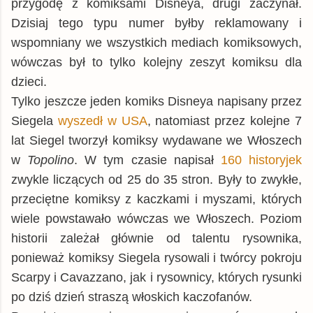
przygodę z komiksami Disneya, drugi zaczynał.
Dzisiaj tego typu numer byłby reklamowany i
wspomniany we wszystkich mediach komiksowych,
wówczas był to tylko kolejny zeszyt komiksu dla
dzieci.
Tylko jeszcze jeden komiks Disneya napisany przez
Siegela
wyszedł w USA
, natomiast przez kolejne 7
lat Siegel tworzył komiksy wydawane we Włoszech
w
Topolino
. W tym czasie napisał
160 historyjek
zwykle liczących od 25 do 35 stron. Były to zwykłe,
przeciętne komiksy z kaczkami i myszami, których
wiele powstawało wówczas we Włoszech. Poziom
historii zależał głównie od talentu rysownika,
ponieważ komiksy Siegela rysowali i twórcy pokroju
Scarpy i Cavazzano, jak i rysownicy, których rysunki
po dziś dzień straszą włoskich kaczofanów.