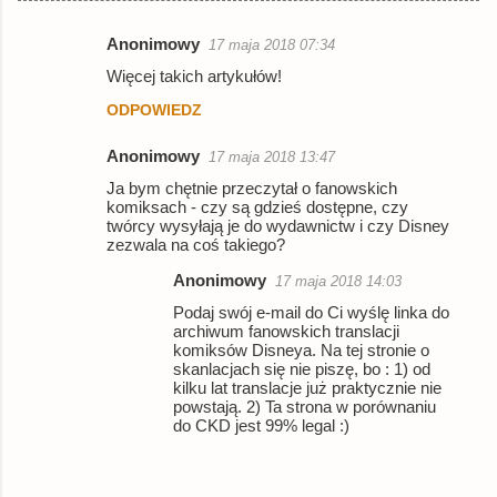
Anonimowy
17 maja 2018 07:34
K
Więcej takich artykułów!
o
ODPOWIEDZ
m
e
Anonimowy
17 maja 2018 13:47
n
Ja bym chętnie przeczytał o fanowskich
komiksach - czy są gdzieś dostępne, czy
t
twórcy wysyłają je do wydawnictw i czy Disney
a
zezwala na coś takiego?
r
Anonimowy
17 maja 2018 14:03
z
Podaj swój e-mail do Ci wyślę linka do
archiwum fanowskich translacji
e
komiksów Disneya. Na tej stronie o
skanlacjach się nie piszę, bo : 1) od
kilku lat translacje już praktycznie nie
powstają. 2) Ta strona w porównaniu
do CKD jest 99% legal :)