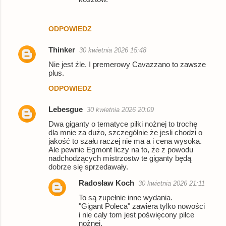
ODPOWIEDZ
Thinker
30 kwietnia 2026 15:48
Nie jest źle. I premerowy Cavazzano to zawsze
plus.
ODPOWIEDZ
Lebesgue
30 kwietnia 2026 20:09
Dwa giganty o tematyce piłki nożnej to trochę
dla mnie za dużo, szczególnie że jesli chodzi o
jakość to szału raczej nie ma a i cena wysoka.
Ale pewnie Egmont liczy na to, że z powodu
nadchodzących mistrzostw te giganty będą
dobrze się sprzedawały.
Radosław Koch
30 kwietnia 2026 21:11
To są zupełnie inne wydania.
"Gigant Poleca" zawiera tylko nowości
i nie cały tom jest poświęcony piłce
nożnej.