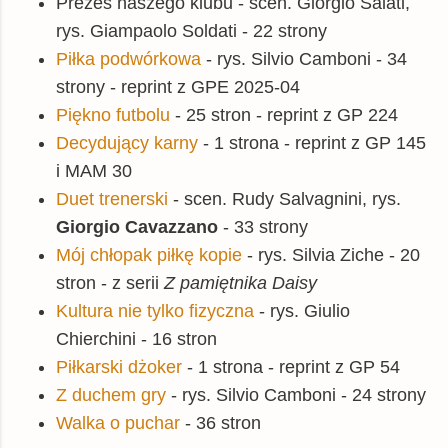
Prezes naszego klubu - scen. Giorgio Salati,
rys. Giampaolo Soldati - 22 strony
Piłka podwórkowa
- rys. Silvio Camboni - 34
strony - reprint z GPE 2025-04
Piękno futbolu
- 25 stron - reprint z GP 224
Decydujący karny
- 1 strona - reprint z GP 145
i MAM 30
Duet trenerski
- scen. Rudy Salvagnini, rys.
Giorgio Cavazzano
- 33 strony
Mój chłopak piłkę kopie
- rys. Silvia Ziche - 20
stron - z serii
Z pamiętnika Daisy
Kultura nie tylko fizyczna
- rys. Giulio
Chierchini - 16 stron
Piłkarski dżoker
- 1 strona - reprint z GP 54
Z duchem gry
- rys. Silvio Camboni - 24 strony
Walka o puchar
- 36 stron