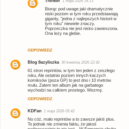
Thinker
1 maja 2026 14:13
Biorąc pod uwage jaki dramatycznie
niski poziom w tym roku przedstawiają
giganty, "jedna z najlepszych historii w
tym roku" niewiele znaczy.
Poprzeczka nie jest nisko zawieszona.
Ona leży na glebie.
ODPOWIEDZ
Blog 8azyliszka
30 kwietnia 2026 22:42
61 stron reprintów, w tym ten jeden z zeszłego
roku. Ale ostatnio poziom innych kaczych
komiksów (poza GP) to jest dno i 10 metrów
mułu. Zatem ten album jak na garbatego
wychodzi na całkiem prostego. Wezmę.
ODPOWIEDZ
KDFan
1 maja 2026 05:42
No cóż, mało reprintów a to zawsze jakiś plus.
To jednak nie zmienia faktu, że jakoś
nadzwyczajnie to nie jest... W Egmoncie chyba