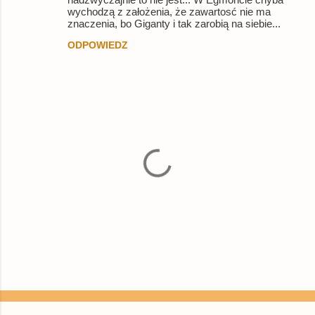
wychodzą z założenia, że zawartosć nie ma
znaczenia, bo Giganty i tak zarobią na siebie...
ODPOWIEDZ
P
r
z