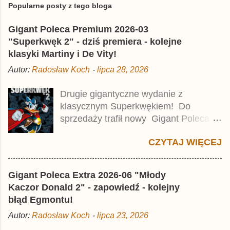
e
Popularne posty z tego bloga
ś
l
Gigant Poleca Premium 2026-03
i
j
"Superkwęk 2" - dziś premiera - kolejne
k
klasyki Martiny i De Vity!
o
m
Autor:
Radosław Koch
-
lipca 28, 2026
e
n
t
Drugie gigantyczne wydanie z
a
klasycznym Superkwękiem! Do
r
z
sprzedaży trafił nowy Gigant Poleca
Premium pod tytułem Superkwęk 2 .
CZYTAJ WIĘCEJ
Jest to kolejny 624-stronicowy tom z
najstarszymi historiami o kaczym
mścicielu. Cena okładkowa wydania
Gigant Poleca Extra 2026-06 "Młody
wynosi 49,99 zł i zamówicie go także z
Kaczor Donald 2" - zapowiedź - kolejny
rabatem na Egmont.pl . Za przekład
błąd Egmontu!
odpowiadał Jacek Drewnowski.
Autor:
Radosław Koch
-
lipca 23, 2026
Publikacja jest przedrukiem drugiego
tomu niemieckiego Lustiges