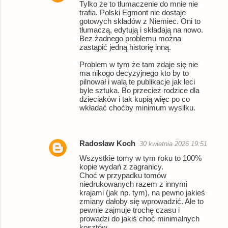
Tylko że to tłumaczenie do mnie nie
trafia. Polski Egmont nie dostaje
gotowych składów z Niemiec. Oni to
tłumaczą, edytują i składają na nowo.
Bez żadnego problemu można
zastąpić jedną historię inną.
Problem w tym że tam zdaje się nie
ma nikogo decyzyjnego kto by to
pilnował i walą te publikacje jak leci
byle sztuka. Bo przecież rodzice dla
dzieciaków i tak kupią więc po co
wkładać choćby minimum wysiłku.
Radosław Koch
30 kwietnia 2026 19:51
Wszystkie tomy w tym roku to 100%
kopie wydań z zagranicy.
Choć w przypadku tomów
niedrukowanych razem z innymi
krajami (jak np. tym), na pewno jakieś
zmiany dałoby się wprowadzić. Ale to
pewnie zajmuje trochę czasu i
prowadzi do jakiś choć minimalnych
kosztów.