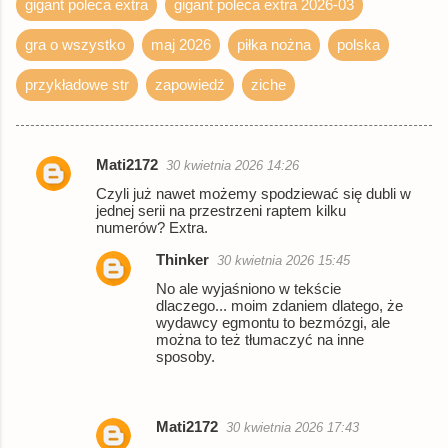
gigant poleca extra
gigant poleca extra 2026-03
Woblink.com
książka
32,29 zł
gra o wszystko
maj 2026
piłka nożna
polska
Empik
książka
38,12 zł
przykładowe str
zapowiedź
ziche
© BUY.BOX
Mati2172
30 kwietnia 2026 14:26
K
Czyli już nawet możemy spodziewać się dubli w
o
jednej serii na przestrzeni raptem kilku
numerów? Extra.
m
e
Thinker
30 kwietnia 2026 15:45
n
No ale wyjaśniono w tekście
dlaczego... moim zdaniem dlatego, że
t
wydawcy egmontu to bezmózgi, ale
można to też tłumaczyć na inne
a
sposoby.
r
z
Mati2172
e
30 kwietnia 2026 17:43