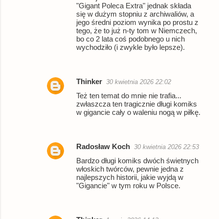
"Gigant Poleca Extra" jednak składa
się w dużym stopniu z archiwaliów, a
jego średni poziom wynika po prostu z
tego, że to już n-ty tom w Niemczech,
bo co 2 lata coś podobnego u nich
wychodziło (i zwykle było lepsze).
Thinker
30 kwietnia 2026 22:02
Też ten temat do mnie nie trafia...
zwłaszcza ten tragicznie długi komiks
w gigancie cały o waleniu nogą w piłkę.
Radosław Koch
30 kwietnia 2026 22:53
Bardzo długi komiks dwóch świetnych
włoskich twórców, pewnie jedna z
najlepszych historii, jakie wyjdą w
"Gigancie" w tym roku w Polsce.