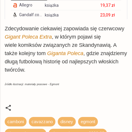
Allegro
książka
19,37 zł
Gandalf.com.pl
książka
23,09 zł
TaniaKsiazka.pl
książka
23,30 zł
Zdecydowanie ciekawiej zapowiada się czerwcowy
znak.com.pl
książka
23,39 zł
Gigant Poleca Extra
, w którym pojawi się
dadada.pl
książka
23,44 zł
wiele komiksów związanych ze Skandynawią. A
także kolejny tom
Giganta Poleca
, gdzie znajdziemy
czytam.pl
książka
26,12 zł
długą futbolową historię od najlepszych włoskich
tantis.pl
książka
26,28 zł
twórców.
matfel.pl
książka
26,29 zł
inbook.pl
książka
26,34 zł
źródło ilustracji: materiały prasowe - Egmont
Matras.pl
książka
26,39 zł
gildia.pl
książka
26,59 zł
chodnikliteracki.pl
książka
26,89 zł
camboni
cavazzano
disney
egmont
swiatksiazki.pl
książka
28,50 zł
booktime.pl
książka
28,72 zł