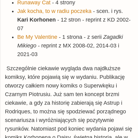
Runaway Cat
- 4 strony
Jak kocha, to w radiu poczeka
- scen. i rys.
Kari Korhonen
- 12 stron - reprint z KD 2002-
07
Be My Valentine
- 1 strona - z serii
Zagadki
Mikiego
- reprint z MX 2008-02, 2014-03 i
2021-03
Szczególnie ciekawie wygląda dwa najdłuższe
komiksy, które pojawią się w wydaniu. Publikację
otworzy całkiem nowy komiks o Superwkęku i
Czarnym Piotrusiu. Już sam ten koncept brzmi
ciekawie, a gdy za historię zabierają się Astrup i
Rodriques, to można się spodziewać porządnego
scenariusza i wyróżniających się pozytywnie
rysunków. Natomiast pod koniec wydania pojawi się
komiks Korhonena o Daisy, świetna historia, ale w