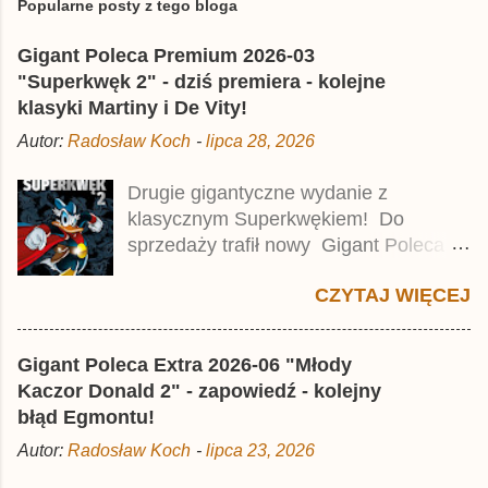
e
Popularne posty z tego bloga
ś
l
Gigant Poleca Premium 2026-03
i
j
"Superkwęk 2" - dziś premiera - kolejne
k
klasyki Martiny i De Vity!
o
m
Autor:
Radosław Koch
-
lipca 28, 2026
e
n
t
Drugie gigantyczne wydanie z
a
klasycznym Superkwękiem! Do
r
z
sprzedaży trafił nowy Gigant Poleca
Premium pod tytułem Superkwęk 2 .
CZYTAJ WIĘCEJ
Jest to kolejny 624-stronicowy tom z
najstarszymi historiami o kaczym
mścicielu. Cena okładkowa wydania
Gigant Poleca Extra 2026-06 "Młody
wynosi 49,99 zł i zamówicie go także z
Kaczor Donald 2" - zapowiedź - kolejny
rabatem na Egmont.pl . Za przekład
błąd Egmontu!
odpowiadał Jacek Drewnowski.
Autor:
Radosław Koch
-
lipca 23, 2026
Publikacja jest przedrukiem drugiego
tomu niemieckiego Lustiges