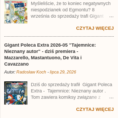
Myśleliście, że to koniec negatywnych
Taschenbuch Phantomias Collection ,
niespodzianek od Egmontu? 8
który trafił do sprzedaży pod koniec
września do sprzedaży trafi Gigant
2025 roku.
Poleca Extra - Młody Kaczor Donald 2 .
CZYTAJ WIĘCEJ
Jednak wbrew temu, na co wskazuje
nazwa tomu, nie będzie to przedruk
drugiego wydania o przygodach
Gigant Poleca Extra 2026-05 "Tajemnice:
młodego Kaczora Donalda i jego
Nieznany autor" - dziś premiera -
przyjaciół, lecz prawdopodobnie znajdą
Mazzarello, Mastantuono, De Vita i
się tam opowieści z wydań 9-10 .
Cavazzano
Publikacja będzie liczyła ok. 360 stron i
Autor:
Radosław Koch
-
lipca 29, 2026
kosztowała 37,99 zł. W środku znajdą
się historie z tomów 20. i 21. Lustiges
Dziś do sprzedaży trafił Gigant Poleca
Taschenbuch Young Comics, które
Extra - Tajemnice: Nieznany autor .
zostały wydane w Niemczech parę
Tom zawiera komiksy związane z
miesięcy temu.
różnymi tajemnicami, w tym co
CZYTAJ WIĘCEJ
najmniej kilka ciekawych historii,
zarówno nowych jak i tych, które w