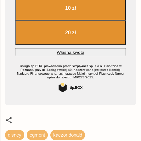
disney
egmont
kaczor donald