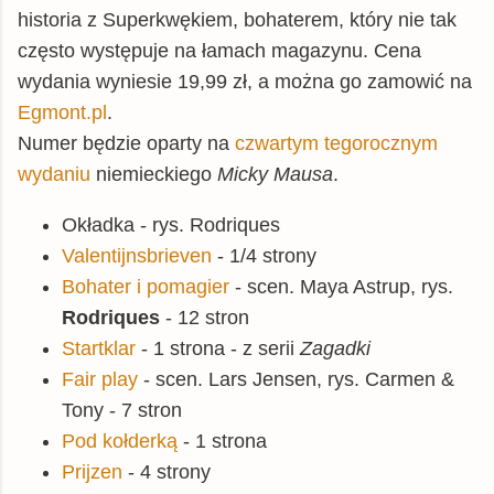
historia z Superkwękiem, bohaterem, który nie tak
często występuje na łamach magazynu. Cena
wydania wyniesie 19,99 zł, a można go zamowić na
Egmont.pl
.
Numer będzie oparty na
czwartym tegorocznym
wydaniu
niemieckiego
Micky Mausa
.
Okładka - rys. Rodriques
Valentijnsbrieven
- 1/4 strony
Bohater i pomagier
- scen. Maya Astrup, rys.
Rodriques
- 12 stron
Startklar
- 1 strona - z serii
Zagadki
Fair play
- scen. Lars Jensen, rys. Carmen &
Tony - 7 stron
Pod kołderką
- 1 strona
Prijzen
- 4 strony