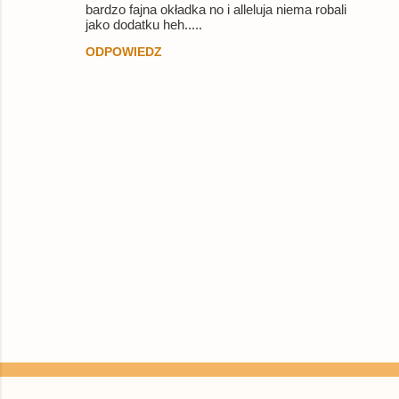
bardzo fajna okładka no i alleluja niema robali
jako dodatku heh.....
ODPOWIEDZ
P
r
z