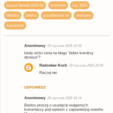
kaczor donald 2025-02
korhonen
luty 2025
okładka
polska
przykładowe str
rodriques
zapowiedź
Anonimowy
28 stycznia 2025 16:09
K
kiedy wróci seria na blogu "dobre komiksy
o
disneya"?
m
Radosław Koch
28 stycznia 2025 20:09
e
Raczej nie.
n
t
ODPOWIEDZ
a
r
Anonimowy
28 stycznia 2025 16:14
z
Bardzo proszę o usunięcie wulgarnych
komentarzy pod wpisem z zapowiedzią noweho
e