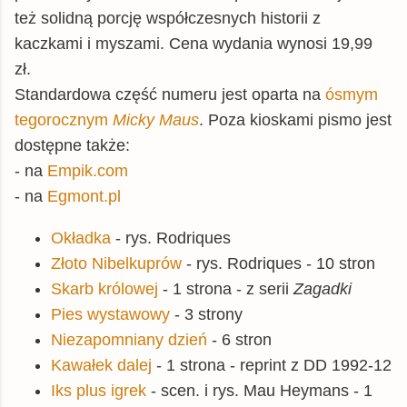
też solidną porcję współczesnych historii z
kaczkami i myszami. Cena wydania wynosi 19,99
zł.
Standardowa część numeru jest oparta na
ósmym
tegorocznym
Micky Maus
. Poza kioskami pismo jest
dostępne także:
- na
Empik.com
- na
Egmont.pl
Okładka
- rys. Rodriques
Złoto Nibelkuprów
- rys. Rodriques - 10 stron
Skarb królowej
- 1 strona - z serii
Zagadki
Pies wystawowy
- 3 strony
Niezapomniany dzień
- 6 stron
Kawałek dalej
- 1 strona - reprint z DD 1992-12
Iks plus igrek
- scen. i rys. Mau Heymans - 1