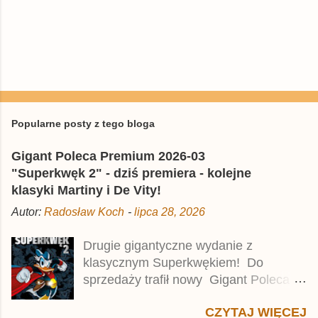
P
r
z
e
Popularne posty z tego bloga
ś
l
Gigant Poleca Premium 2026-03
i
j
"Superkwęk 2" - dziś premiera - kolejne
k
klasyki Martiny i De Vity!
o
m
Autor:
Radosław Koch
-
lipca 28, 2026
e
n
t
Drugie gigantyczne wydanie z
a
klasycznym Superkwękiem! Do
r
z
sprzedaży trafił nowy Gigant Poleca
Premium pod tytułem Superkwęk 2 .
CZYTAJ WIĘCEJ
Jest to kolejny 624-stronicowy tom z