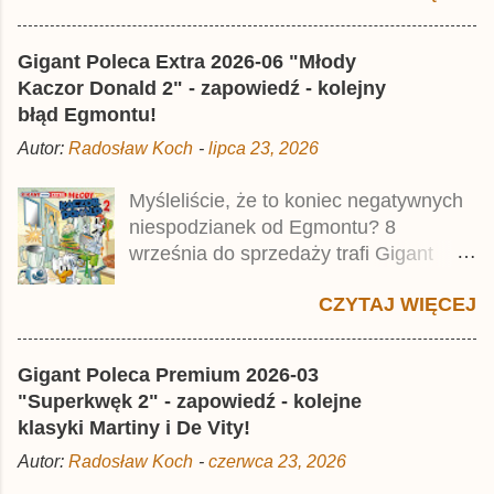
najstarszymi historiami o kaczym
mścicielu. Cena okładkowa wydania
Gigant Poleca Extra 2026-06 "Młody
wynosi 49,99 zł i zamówicie go także z
Kaczor Donald 2" - zapowiedź - kolejny
rabatem na Egmont.pl . Za przekład
błąd Egmontu!
odpowiadał Jacek Drewnowski.
Autor:
Radosław Koch
-
lipca 23, 2026
Publikacja jest przedrukiem drugiego
tomu niemieckiego Lustiges
Myśleliście, że to koniec negatywnych
Taschenbuch Phantomias Collection ,
niespodzianek od Egmontu? 8
który trafił do sprzedaży pod koniec
września do sprzedaży trafi Gigant
2025 roku.
Poleca Extra - Młody Kaczor Donald 2 .
CZYTAJ WIĘCEJ
Jednak wbrew temu, na co wskazuje
nazwa tomu, nie będzie to przedruk
drugiego wydania o przygodach
Gigant Poleca Premium 2026-03
młodego Kaczora Donalda i jego
"Superkwęk 2" - zapowiedź - kolejne
przyjaciół, lecz prawdopodobnie znajdą
klasyki Martiny i De Vity!
się tam opowieści z wydań 9-10 .
Autor:
Radosław Koch
-
czerwca 23, 2026
Publikacja będzie liczyła ok. 360 stron i
kosztowała 37,99 zł. W środku znajdą