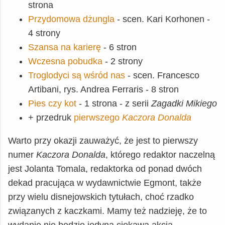
strona
Przydomowa dżungla
- scen. Kari Korhonen -
4 strony
Szansa na karierę
- 6 stron
Wczesna pobudka
- 2 strony
Troglodyci są wśród nas
- scen. Francesco
Artibani, rys. Andrea Ferraris - 8 stron
Pies czy kot
- 1 strona - z serii
Zagadki Mikiego
+ przedruk
pierwszego
Kaczora Donalda
Warto przy okazji zauważyć, że jest to pierwszy
numer
Kaczora Donalda
, którego redaktor naczelną
jest Jolanta Tomala, redaktorka od ponad dwóch
dekad pracująca w wydawnictwie Egmont, także
przy wielu disnejowskich tytułach, choć rzadko
związanych z kaczkami. Mamy też nadzieję, że to
wydanie nie będzie jedyną ciekawą akcją