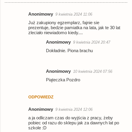
Anonimowy
9 kwietnia 2024 11:06
K
Już zakupiony egzemplarz, fajnie sie
o
prezentuje, bedzie pamiatka na lata, jak te 30 lat
zleciało niewiadomo kiedy....
m
e
Anonimowy
9 kwietnia 2024 20:47
n
Dokładnie. Piona brachu
t
a
Anonimowy
10 kwietnia 2024 07:56
r
Piąteczka Pozdro
z
e
ODPOWIEDZ
Anonimowy
9 kwietnia 2024 12:06
a ja odliczam czas do wyjścia z pracy, żeby
pobiec od razu do sklepu jak za dawnych lat po
szkole :D