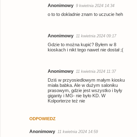
Anonimowy
9 kwietnia 2024 14:34
o to to dokladnie znam to uczucie heh
Anonimowy
11 kwietnia 2024 09:17
Gdzie to można kupić? Byłem w 8
kioskach i nikt tego nawet nie dostał ;(
Anonimowy
11 kwietnia 2024 11:37
Dziś w przyosiedlowym małym kiosku
miała babka. Ale w dużym saloniku
prasowym, gdzie jest wszystko i były
giganty i MG- nie było KD. W
Kolporterze też nie
ODPOWIEDZ
Anonimowy
11 kwietnia 2024 14:59