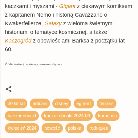
kaczkami i myszami -
Gigant
z ciekawym komiksem
z kapitanem Nemo i historią Cavazzano o
Kwakerfellerze,
Galaxy
z wieloma świetnymi
historiami o tematyce kosmicznej, a także
Kaczogród
z opowieściami Barksa z początku lat
60.
Źródło ilustracji: materiały prasowe - Egmont
30 lat kd
artibani
disney
egmont
ferraris
kaczor donald
kaczor donald 2024-03
korhonen
kwiecień 2024
nowość
polska
rodriques