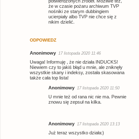
potwierdzonych źródeł. Możliwe też,
że w czasie pożaru archiwum TVP
nośniki ze starym dubbingiem
ucierpiały albo TVP nie chce się z
nikim dzielić.
ODPOWIEDZ
Anonimowy
17 listopada 2020 11:46
Uwaga! Informuję , że nie działa INDUCKS!
Niewiem czy to jakiś błąd u mnie, ale zniknęły
wszystkie skany i indeksy, została skasowana
także cała top lista!
Anonimowy
17 listopada 2020 11:50
U mnie też od rana nic nie ma. Pewnie
znowu się zepsuł na kilka.
Anonimowy
17 listopada 2020 13:13
Już teraz wszystko działa:)