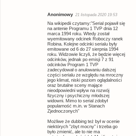
t
Anonimowy
a
21 listopada 2020 19:53
Na wikipedii czytamy:"Serial pojawił się
r
na antenie Programu 1 TVP dnia 12
z
marca 1994 roku. Wtedy został
wyemitowany odcinek Roboczy ranek
e
Robina. Kolejne odcinki serialu były
emitowane od 6 do 27 sierpnia 1994
roku. Widzowie liczyli, że będzie więcej
odcinków, jednak po emisji 7 z 91
odcinków Program 1 TVP
zadecydował o anulowaniu dalszej
części serialu ze względu na mroczny
jego klimat, niski poziom oglądalności
oraz brutalne sceny mające
nieodpowiedni wpływ na rozwój
fizyczny i psychiczny młodszej
widowni. Mimo to serial zdobył
popularność m.in. w Stanach
Zjednoczonych"
Możliwe że dubbing też był w ocenie
niektórych "zbyt mocny" i trzeba go
było zmienić, ale to nie ma