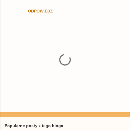
ODPOWIEDZ
P
r
z
e
Popularne posty z tego bloga
ś