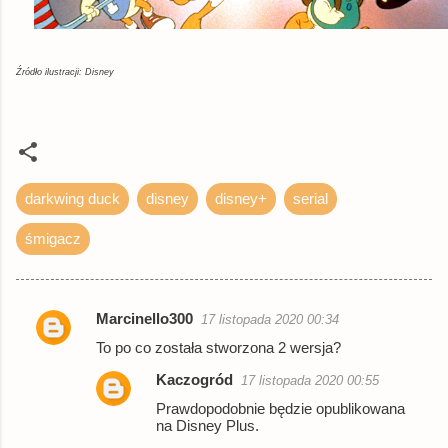
Źródło ilustracji: Disney
darkwing duck
disney
disney+
serial
śmigacz
Marcinello300
17 listopada 2020 00:34
K
To po co została stworzona 2 wersja?
o
Kaczogród
17 listopada 2020 00:55
m
Prawdopodobnie będzie opublikowana
e
na Disney Plus.
n