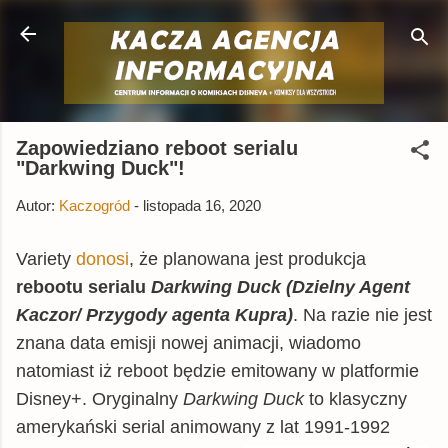
Przejdź do głównej zawartości
Zapowiedziano reboot serialu
"Darkwing Duck"!
Autor:
Kaczogród
-
listopada 16, 2020
Variety
donosi
, że planowana jest produkcja
rebootu serialu
Darkwing Duck (Dzielny Agent
Kaczor/ Przygody agenta Kupra)
. Na razie nie jest
znana data emisji nowej animacji, wiadomo
natomiast iż reboot będzie emitowany w platformie
Disney+. Oryginalny
Darkwing Duck
to klasyczny
amerykański serial animowany z lat 1991-1992