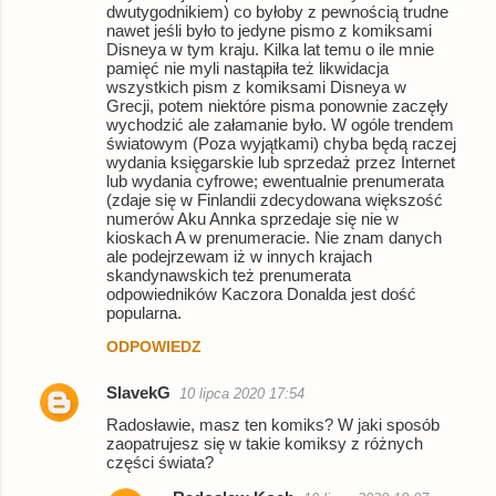
dwutygodnikiem) co byłoby z pewnością trudne
nawet jeśli było to jedyne pismo z komiksami
Disneya w tym kraju. Kilka lat temu o ile mnie
pamięć nie myli nastąpiła też likwidacja
wszystkich pism z komiksami Disneya w
Grecji, potem niektóre pisma ponownie zaczęły
wychodzić ale załamanie było. W ogóle trendem
światowym (Poza wyjątkami) chyba będą raczej
wydania księgarskie lub sprzedaż przez Internet
lub wydania cyfrowe; ewentualnie prenumerata
(zdaje się w Finlandii zdecydowana większość
numerów Aku Annka sprzedaje się nie w
kioskach A w prenumeracie. Nie znam danych
ale podejrzewam iż w innych krajach
skandynawskich też prenumerata
odpowiedników Kaczora Donalda jest dość
popularna.
ODPOWIEDZ
SlavekG
10 lipca 2020 17:54
Radosławie, masz ten komiks? W jaki sposób
zaopatrujesz się w takie komiksy z różnych
części świata?