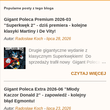
z
e
Popularne posty z tego bloga
ś
l
Gigant Poleca Premium 2026-03
i
j
"Superkwęk 2" - dziś premiera - kolejne
k
klasyki Martiny i De Vity!
o
m
Autor:
Radosław Koch
-
lipca 28, 2026
e
n
t
Drugie gigantyczne wydanie z
a
klasycznym Superkwękiem! Do
r
z
sprzedaży trafił nowy Gigant Poleca
Premium pod tytułem Superkwęk 2 .
CZYTAJ WIĘCEJ
Jest to kolejny 624-stronicowy tom z
najstarszymi historiami o kaczym
mścicielu. Cena okładkowa wydania
Gigant Poleca Extra 2026-06 "Młody
wynosi 49,99 zł i zamówicie go także z
Kaczor Donald 2" - zapowiedź - kolejny
rabatem na Egmont.pl . Za przekład
błąd Egmontu!
odpowiadał Jacek Drewnowski.
Autor:
Radosław Koch
-
lipca 23, 2026
Publikacja jest przedrukiem drugiego