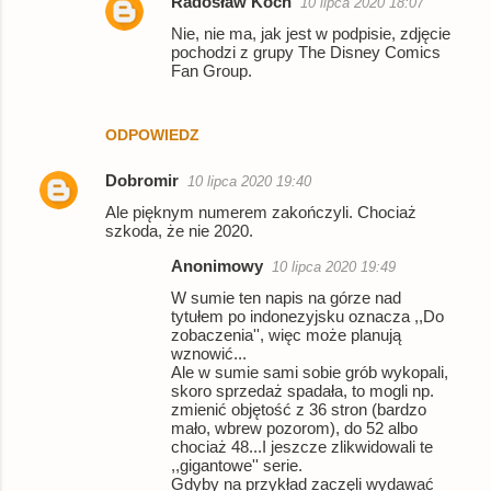
Radosław Koch
10 lipca 2020 18:07
Nie, nie ma, jak jest w podpisie, zdjęcie
pochodzi z grupy The Disney Comics
Fan Group.
ODPOWIEDZ
Dobromir
10 lipca 2020 19:40
Ale pięknym numerem zakończyli. Chociaż
szkoda, że nie 2020.
Anonimowy
10 lipca 2020 19:49
W sumie ten napis na górze nad
tytułem po indonezyjsku oznacza ,,Do
zobaczenia'', więc może planują
wznowić...
Ale w sumie sami sobie grób wykopali,
skoro sprzedaż spadała, to mogli np.
zmienić objętość z 36 stron (bardzo
mało, wbrew pozorom), do 52 albo
chociaż 48...I jeszcze zlikwidowali te
,,gigantowe'' serie.
Gdyby na przykład zaczęli wydawać