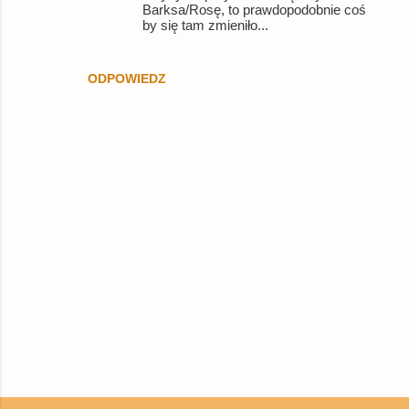
Barksa/Rosę, to prawdopodobnie coś
by się tam zmieniło...
ODPOWIEDZ
P
r