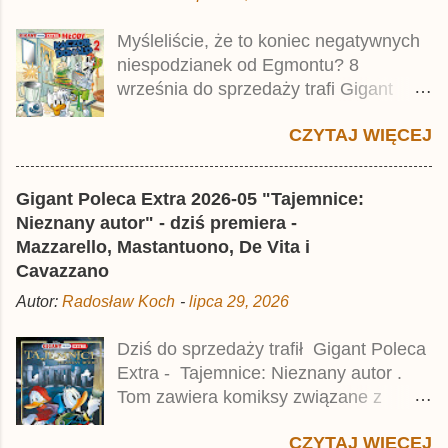
tomu niemieckiego Lustiges
Myśleliście, że to koniec negatywnych
Taschenbuch Phantomias Collection ,
niespodzianek od Egmontu? 8
który trafił do sprzedaży pod koniec
września do sprzedaży trafi Gigant
2025 roku.
Poleca Extra - Młody Kaczor Donald 2 .
CZYTAJ WIĘCEJ
Jednak wbrew temu, na co wskazuje
nazwa tomu, nie będzie to przedruk
drugiego wydania o przygodach
Gigant Poleca Extra 2026-05 "Tajemnice:
młodego Kaczora Donalda i jego
Nieznany autor" - dziś premiera -
przyjaciół, lecz prawdopodobnie znajdą
Mazzarello, Mastantuono, De Vita i
się tam opowieści z wydań 9-10 .
Cavazzano
Publikacja będzie liczyła ok. 360 stron i
Autor:
Radosław Koch
-
lipca 29, 2026
kosztowała 37,99 zł. W środku znajdą
się historie z tomów 20. i 21. Lustiges
Dziś do sprzedaży trafił Gigant Poleca
Taschenbuch Young Comics, które
Extra - Tajemnice: Nieznany autor .
zostały wydane w Niemczech parę
Tom zawiera komiksy związane z
miesięcy temu.
różnymi tajemnicami, w tym co
CZYTAJ WIĘCEJ
najmniej kilka ciekawych historii,