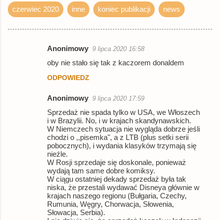
czerwiec 2020
inne
koniec publikacji
news
Anonimowy
9 lipca 2020 16:58
K
oby nie stało się tak z kaczorem donaldem
o
ODPOWIEDZ
m
e
Anonimowy
9 lipca 2020 17:59
n
Sprzedaż nie spada tylko w USA, we Włoszech
i w Brazylii. No, i w krajach skandynawskich.
t
W Niemczech sytuacja nie wygląda dobrze jeśli
a
chodzi o ,,pisemka", a z LTB (plus setki serii
pobocznych), i wydania klasyków trzymają się
r
nieźle.
W Rosji sprzedaje się doskonale, ponieważ
z
wydają tam same dobre komiksy.
e
W ciągu ostatniej dekady sprzedaż była tak
niska, że przestali wydawać Disneya głównie w
krajach naszego regionu (Bułgaria, Czechy,
Rumunia, Węgry, Chorwacja, Słowenia,
Słowacja, Serbia).