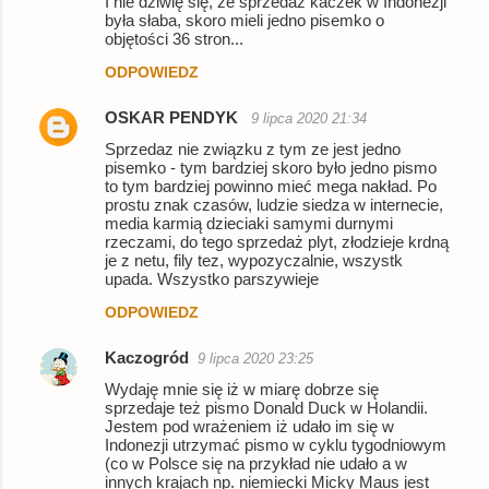
I nie dziwię się, że sprzedaż kaczek w Indonezji
była słaba, skoro mieli jedno pisemko o
objętości 36 stron...
ODPOWIEDZ
OSKAR PENDYK
9 lipca 2020 21:34
Sprzedaz nie związku z tym ze jest jedno
pisemko - tym bardziej skoro było jedno pismo
to tym bardziej powinno mieć mega nakład. Po
prostu znak czasów, ludzie siedza w internecie,
media karmią dzieciaki samymi durnymi
rzeczami, do tego sprzedaż plyt, złodzieje krdną
je z netu, fily tez, wypozyczalnie, wszystk
upada. Wszystko parszywieje
ODPOWIEDZ
Kaczogród
9 lipca 2020 23:25
Wydaję mnie się iż w miarę dobrze się
sprzedaje też pismo Donald Duck w Holandii.
Jestem pod wrażeniem iż udało im się w
Indonezji utrzymać pismo w cyklu tygodniowym
(co w Polsce się na przykład nie udało a w
innych krajach np. niemiecki Micky Maus jest