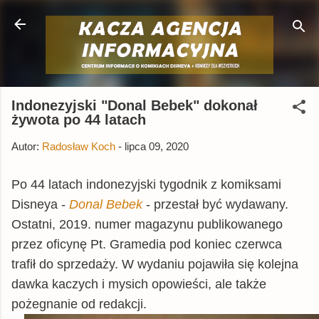
Przejdź do głównej zawartości
Indonezyjski "Donal Bebek" dokonał
żywota po 44 latach
Autor:
Radosław Koch
-
lipca 09, 2020
Po 44 latach indonezyjski tygodnik z komiksami
Disneya -
Donal Bebek
- przestał być wydawany.
Ostatni, 2019. numer magazynu publikowanego
przez oficynę Pt. Gramedia pod koniec czerwca
trafił do sprzedaży. W wydaniu pojawiła się kolejna
dawka kaczych i mysich opowieści, ale także
pożegnanie od redakcji.