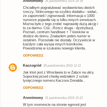
Anonimowy
26 października 2019 19:39
Chciałbym pogratulować wydawnictwu dwóch
rzeczy. Skleconego na szybko dodatku - widać,
że zapomnieli / zignorowali. Informacja o 1000
numerze pojawiła się w kilku innych serwisach.
Można było z tego zrobić naprawdę dużą akcję i
to za darmo. Cóż...Rzecz druga - dystrybucji.
Poznań, centrum handlowe + 7 kiosków w
drodze do domu. Znalazłem jeden numer w
ostatnim. Pozostałe nie dostały. Oczywiście w
każdym cała wyspa innych komiksów.
Powodzenia w szukaniu nowego klienta.
ODPOWIEDZ
Kaczogród
30 października 2019 12:11
Jak ktoś jest z Wrocławia to w Żabce na ulicy
Sopockiej przed chwilą widziałem 2 sztuki
tysięcznego numeru Kaczora Donalda .
ODPOWIEDZ
Anonimowy
31 października 2019 15:22
W tym momencie na stronie egmont jest