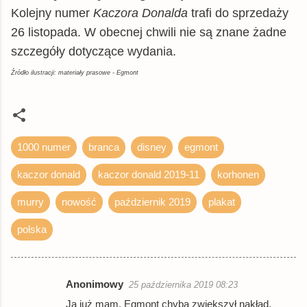
Kolejny numer
Kaczora Donalda
trafi do sprzedaży
26 listopada. W obecnej chwili nie są znane żadne
szczegóły dotyczące wydania.
Źródło ilustracji: materiały prasowe - Egmont
1000 numer
branca
disney
egmont
kaczor donald
kaczor donald 2019-11
korhonen
murry
nowość
październik 2019
plakat
polska
Anonimowy
25 października 2019 08:23
K
Ja już mam, Egmont chyba zwiększył nakład,