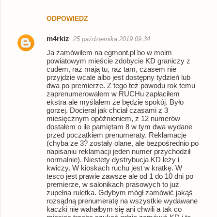
ODPOWIEDZ
m4rkiz
25 października 2019 09:34
Ja zamówiłem na egmont.pl bo w moim
powiatowym mieście zdobycie KD graniczy z
cudem, raz mają tu, raz tam, czasem nie
przyjdzie wcale albo jest dostępny tydzień lub
dwa po premierze. Z tego też powodu rok temu
zaprenumerowałem w RUCHu zapłaciłem
ekstra ale myślałem że będzie spokój. Było
gorzej. Docierał jak chciał czasami z 3
miesięcznym opóźnieniem, z 12 numerów
dostałem o ile pamiętam 8 w tym dwa wydane
przed początkiem prenumeraty. Reklamacje
(chyba ze 3? zostały olane, ale bezpośrednio po
napisaniu reklamacji jeden numer przychodził
normalnie). Niestety dystrybucja KD leży i
kwiczy. W kioskach ruchu jest w kratkę. W
tesco jest prawie zawsze ale od 1 do 10 dni po
premierze, w salonikach prasowych to już
zupełna ruletka. Gdybym mógł zamówić jakąś
rozsądną prenumeratę na wszystkie wydawane
kaczki nie wahałbym się ani chwili a tak co