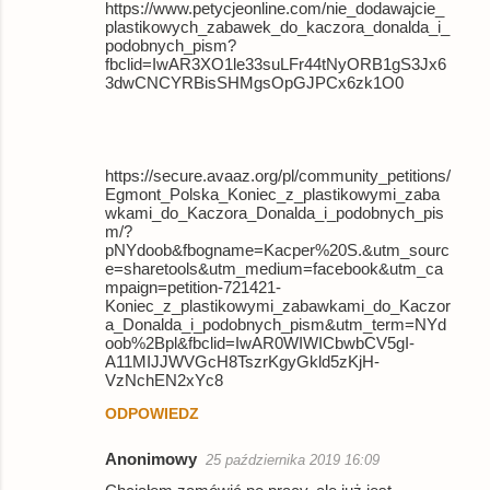
https://www.petycjeonline.com/nie_dodawajcie_
plastikowych_zabawek_do_kaczora_donalda_i_
podobnych_pism?
fbclid=IwAR3XO1le33suLFr44tNyORB1gS3Jx6
3dwCNCYRBisSHMgsOpGJPCx6zk1O0
https://secure.avaaz.org/pl/community_petitions/
Egmont_Polska_Koniec_z_plastikowymi_zaba
wkami_do_Kaczora_Donalda_i_podobnych_pis
m/?
pNYdoob&fbogname=Kacper%20S.&utm_sourc
e=sharetools&utm_medium=facebook&utm_ca
mpaign=petition-721421-
Koniec_z_plastikowymi_zabawkami_do_Kaczor
a_Donalda_i_podobnych_pism&utm_term=NYd
oob%2Bpl&fbclid=IwAR0WIWICbwbCV5gI-
A11MIJJWVGcH8TszrKgyGkld5zKjH-
VzNchEN2xYc8
ODPOWIEDZ
Anonimowy
25 października 2019 16:09