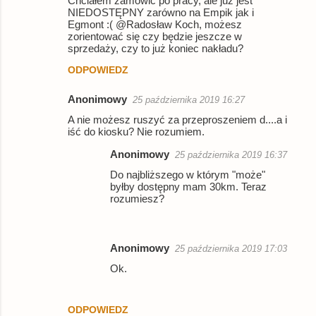
Chciałem zamówić po pracy, ale już jest
NIEDOSTĘPNY zarówno na Empik jak i
Egmont :( @Radosław Koch, możesz
zorientować się czy będzie jeszcze w
sprzedaży, czy to już koniec nakładu?
ODPOWIEDZ
Anonimowy
25 października 2019 16:27
A nie możesz ruszyć za przeproszeniem d....a i
iść do kiosku? Nie rozumiem.
Anonimowy
25 października 2019 16:37
Do najbliższego w którym "może"
byłby dostępny mam 30km. Teraz
rozumiesz?
Anonimowy
25 października 2019 17:03
Ok.
ODPOWIEDZ