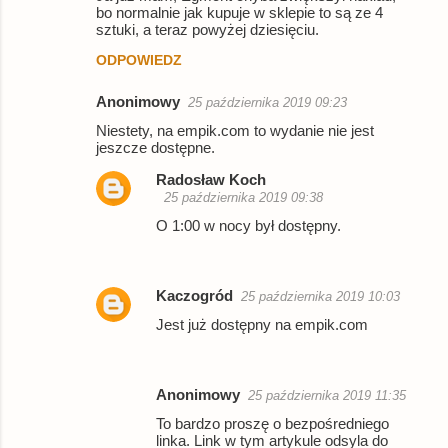
o
bo normalnie jak kupuje w sklepie to są ze 4
sztuki, a teraz powyżej dziesięciu.
m
ODPOWIEDZ
e
n
Anonimowy
25 października 2019 09:23
t
Niestety, na empik.com to wydanie nie jest
a
jeszcze dostępne.
r
Radosław Koch
25 października 2019 09:38
z
O 1:00 w nocy był dostępny.
e
Kaczogród
25 października 2019 10:03
Jest już dostępny na empik.com
Anonimowy
25 października 2019 11:35
To bardzo proszę o bezpośredniego
linka. Link w tym artykule odsyla do