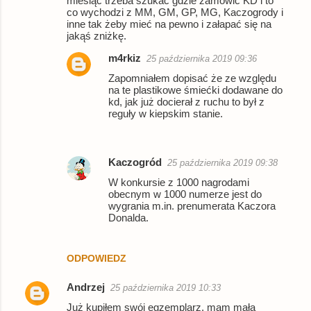
miesiąc trzeba szukać gdzie zamówić KD i to
co wychodzi z MM, GM, GP, MG, Kaczogrody i
inne tak żeby mieć na pewno i załapać się na
jakąś zniżkę.
m4rkiz
25 października 2019 09:36
Zapomniałem dopisać że ze względu
na te plastikowe śmiećki dodawane do
kd, jak już docierał z ruchu to był z
reguły w kiepskim stanie.
Kaczogród
25 października 2019 09:38
W konkursie z 1000 nagrodami
obecnym w 1000 numerze jest do
wygrania m.in. prenumerata Kaczora
Donalda.
ODPOWIEDZ
Andrzej
25 października 2019 10:33
Już kupiłem swój egzemplarz, mam małą