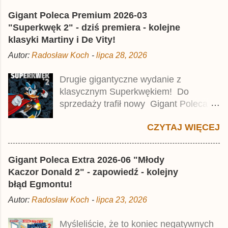
l
Gigant Poleca Premium 2026-03
i
j
"Superkwęk 2" - dziś premiera - kolejne
k
klasyki Martiny i De Vity!
o
m
Autor:
Radosław Koch
-
lipca 28, 2026
e
n
t
Drugie gigantyczne wydanie z
a
klasycznym Superkwękiem! Do
r
z
sprzedaży trafił nowy Gigant Poleca
Premium pod tytułem Superkwęk 2 .
CZYTAJ WIĘCEJ
Jest to kolejny 624-stronicowy tom z
najstarszymi historiami o kaczym
mścicielu. Cena okładkowa wydania
Gigant Poleca Extra 2026-06 "Młody
wynosi 49,99 zł i zamówicie go także z
Kaczor Donald 2" - zapowiedź - kolejny
rabatem na Egmont.pl . Za przekład
błąd Egmontu!
odpowiadał Jacek Drewnowski.
Autor:
Radosław Koch
-
lipca 23, 2026
Publikacja jest przedrukiem drugiego
tomu niemieckiego Lustiges
Myśleliście, że to koniec negatywnych
Taschenbuch Phantomias Collection ,