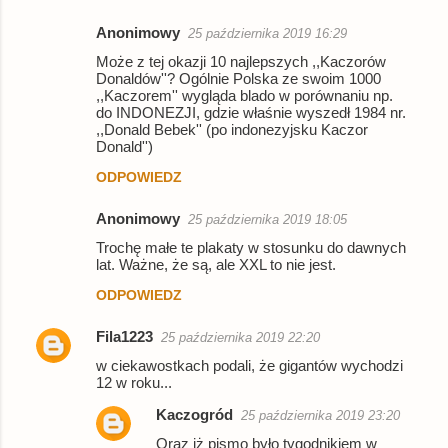
Anonimowy
25 października 2019 16:29
Może z tej okazji 10 najlepszych ,,Kaczorów
Donaldów''? Ogólnie Polska ze swoim 1000
,,Kaczorem'' wygląda blado w porównaniu np.
do INDONEZJI, gdzie właśnie wyszedł 1984 nr.
,,Donald Bebek'' (po indonezyjsku Kaczor
Donald'')
ODPOWIEDZ
Anonimowy
25 października 2019 18:05
Trochę małe te plakaty w stosunku do dawnych
lat. Ważne, że są, ale XXL to nie jest.
ODPOWIEDZ
Fila1223
25 października 2019 22:20
w ciekawostkach podali, że gigantów wychodzi
12 w roku...
Kaczogród
25 października 2019 23:20
Oraz iż pismo było tygodnikiem w