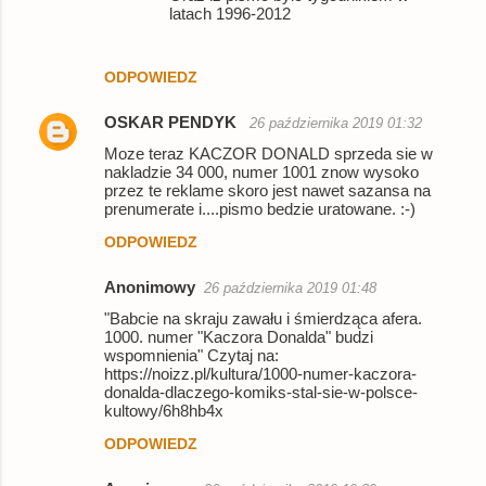
latach 1996-2012
ODPOWIEDZ
OSKAR PENDYK
26 października 2019 01:32
Moze teraz KACZOR DONALD sprzeda sie w
nakladzie 34 000, numer 1001 znow wysoko
przez te reklame skoro jest nawet sazansa na
prenumerate i....pismo bedzie uratowane. :-)
ODPOWIEDZ
Anonimowy
26 października 2019 01:48
"Babcie na skraju zawału i śmierdząca afera.
1000. numer "Kaczora Donalda" budzi
wspomnienia" Czytaj na:
https://noizz.pl/kultura/1000-numer-kaczora-
donalda-dlaczego-komiks-stal-sie-w-polsce-
kultowy/6h8hb4x
ODPOWIEDZ