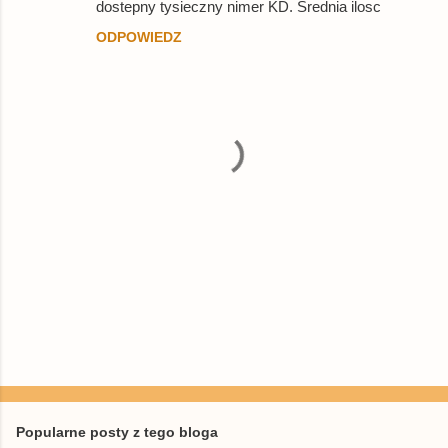
dostepny tysieczny nimer KD. Srednia ilosc
ODPOWIEDZ
P
r
z
e
Popularne posty z tego bloga
ś