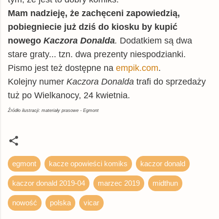
Mam nadzieję, że zachęceni zapowiedzią,
pobiegniecie już dziś do kiosku by kupić
nowego
Kaczora Donalda
.
Dodatkiem są dwa
stare graty... tzn. dwa prezenty niespodzianki.
Pismo jest też dostępne na
empik.com
.
Kolejny numer
Kaczora Donalda
trafi do sprzedaży
tuż po Wielkanocy, 24 kwietnia.
Źródło ilustracji: materiały prasowe - Egmont
egmont
kacze opowieści komiks
kaczor donald
kaczor donald 2019-04
marzec 2019
midthun
nowość
polska
vicar