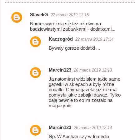
SlavekG
22 marca 2019 17:15
K
Numer wyróżnia się też aż dwoma
o
badziewiastymi zabawkami - dodatkami...
m
Kaczogród
22 marca 2019 17:34
e
Bywały gorsze dodatki ...
n
t
Marcin123
a
26 marca 2019 12:13
Ja natomiast widziałem takie same
r
gazetki w sklepach a były różne
z
dodatki. Chyba gazeta juz nie ma
pomysłu jakie zabajki dawać. Tylko
e
dają pewnie to co im zostało na
magazynie
Marcin123
26 marca 2019 12:14
Np. W Auchan czy w Inmedio