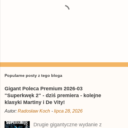
P
r
z
e
Popularne posty z tego bloga
ś
l
Gigant Poleca Premium 2026-03
i
j
"Superkwęk 2" - dziś premiera - kolejne
k
klasyki Martiny i De Vity!
o
m
Autor:
Radosław Koch
-
lipca 28, 2026
e
n
t
Drugie gigantyczne wydanie z