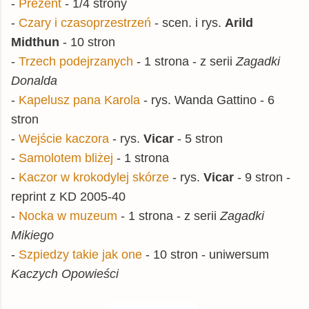
-
Prezent
- 1/4 strony
-
Czary i czasoprzestrzeń
- scen. i rys.
Arild
Midthun
- 10 stron
-
Trzech podejrzanych
- 1 strona - z serii
Zagadki
Donalda
-
Kapelusz pana Karola
- rys. Wanda Gattino - 6
stron
-
Wejście kaczora
- rys.
Vicar
- 5 stron
-
Samolotem bliżej
- 1 strona
-
Kaczor w krokodylej skórze
- rys.
Vicar
- 9 stron -
reprint z KD 2005-40
-
Nocka w muzeum
- 1 strona - z serii
Zagadki
Mikiego
-
Szpiedzy takie jak one
- 10 stron - uniwersum
Kaczych Opowieści