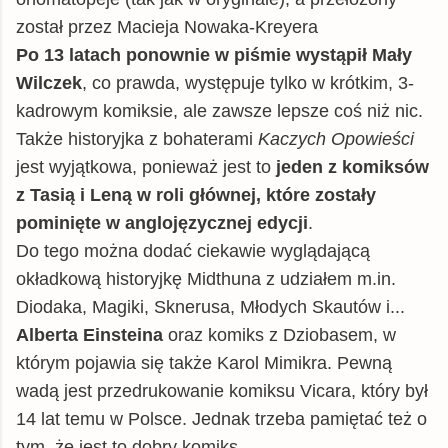
został przez Macieja Nowaka-Kreyera
Po 13 latach ponownie w piśmie wystąpił Mały
Wilczek
, co prawda, występuje tylko w krótkim, 3-
kadrowym komiksie, ale zawsze lepsze coś niż nic.
Także historyjka z bohaterami
Kaczych Opowieści
jest wyjątkowa, ponieważ jest to
jeden z komiksów
z Tasią i Leną w roli głównej, które zostały
pominięte w anglojęzycznej edycji
.
Do tego można dodać ciekawie wyglądającą
okładkową historyjkę Midthuna z udziałem m.in.
Diodaka, Magiki, Sknerusa, Młodych Skautów i...
Alberta Einsteina
oraz komiks z Dziobasem, w
którym pojawia się także Karol Mimikra. Pewną
wadą jest przedrukowanie komiksu Vicara, który był
14 lat temu w Polsce. Jednak trzeba pamiętać też o
tym, że jest to dobry komiks.