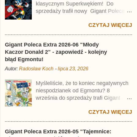
a
klasycznym Superkwękiem! Do
r
z
sprzedaży trafił nowy Gigant Poleca
Premium pod tytułem Superkwęk 2 .
CZYTAJ WIĘCEJ
Jest to kolejny 624-stronicowy tom z
najstarszymi historiami o kaczym
mścicielu. Cena okładkowa wydania
Gigant Poleca Extra 2026-06 "Młody
wynosi 49,99 zł i zamówicie go także z
Kaczor Donald 2" - zapowiedź - kolejny
rabatem na Egmont.pl . Za przekład
błąd Egmontu!
odpowiadał Jacek Drewnowski.
Autor:
Radosław Koch
-
lipca 23, 2026
Publikacja jest przedrukiem drugiego
tomu niemieckiego Lustiges
Myśleliście, że to koniec negatywnych
Taschenbuch Phantomias Collection ,
niespodzianek od Egmontu? 8
który trafił do sprzedaży pod koniec
września do sprzedaży trafi Gigant
2025 roku.
Poleca Extra - Młody Kaczor Donald 2 .
CZYTAJ WIĘCEJ
Jednak wbrew temu, na co wskazuje
nazwa tomu, nie będzie to przedruk
drugiego wydania o przygodach
Gigant Poleca Extra 2026-05 "Tajemnice:
młodego Kaczora Donalda i jego