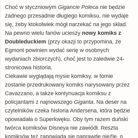
Choć w styczniowym
Gigancie Poleca
nie będzie
żadnego przesadnie długiego komiksu, nie wydaje
się, żeby ktokolwiek mógł narzekać na jego skład.
Na pewno wielu fanów ucieszy
nowy komiks z
Doubleduckiem
(przy okazji to przypomina, że
Egmont powinien wydać serię w osobnych
wydaniach zbiorczych), choć jest to zaledwie 24-
stronicowa historia.
Ciekawie wyglądają mysie komiksy, w tomie
zostanie przedrukowany komiks narysowany przez
Cavazzano, a także kontynuacja komiksu z
policjantami z najnowszego
Giganta
. Na deser na
czytelników czeka historia Andersena, która będzie
opowiadała o Superkwęku. Oby tym razem duński
twórca komiksów Disneya nie zawiódł. Reszta
komiksów też zapowiada się naprawdę nieźle, o