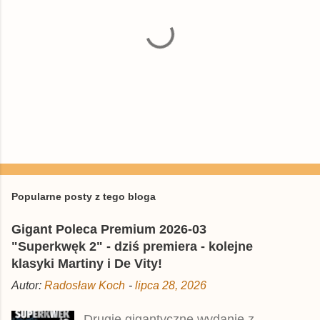
P
r
z
e
Popularne posty z tego bloga
ś
l
Gigant Poleca Premium 2026-03
i
j
"Superkwęk 2" - dziś premiera - kolejne
k
klasyki Martiny i De Vity!
o
m
Autor:
Radosław Koch
-
lipca 28, 2026
e
n
t
Drugie gigantyczne wydanie z