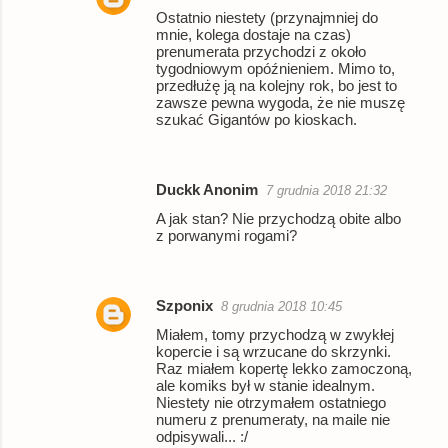
r
Ostatnio niestety (przynajmniej do
z
mnie, kolega dostaje na czas)
prenumerata przychodzi z około
e
tygodniowym opóźnieniem. Mimo to,
przedłużę ją na kolejny rok, bo jest to
zawsze pewna wygoda, że nie muszę
szukać Gigantów po kioskach.
Duckk Anonim
7 grudnia 2018 21:32
A jak stan? Nie przychodzą obite albo
z porwanymi rogami?
Szponix
8 grudnia 2018 10:45
Miałem, tomy przychodzą w zwykłej
kopercie i są wrzucane do skrzynki.
Raz miałem kopertę lekko zamoczoną,
ale komiks był w stanie idealnym.
Niestety nie otrzymałem ostatniego
numeru z prenumeraty, na maile nie
odpisywali... :/