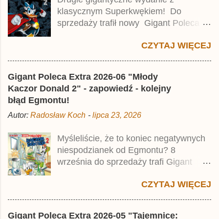
a
klasycznym Superkwękiem! Do
r
z
sprzedaży trafił nowy Gigant Poleca
Premium pod tytułem Superkwęk 2 .
CZYTAJ WIĘCEJ
Jest to kolejny 624-stronicowy tom z
najstarszymi historiami o kaczym
mścicielu. Cena okładkowa wydania
Gigant Poleca Extra 2026-06 "Młody
wynosi 49,99 zł i zamówicie go także z
Kaczor Donald 2" - zapowiedź - kolejny
rabatem na Egmont.pl . Za przekład
błąd Egmontu!
odpowiadał Jacek Drewnowski.
Autor:
Radosław Koch
-
lipca 23, 2026
Publikacja jest przedrukiem drugiego
tomu niemieckiego Lustiges
Myśleliście, że to koniec negatywnych
Taschenbuch Phantomias Collection ,
niespodzianek od Egmontu? 8
który trafił do sprzedaży pod koniec
września do sprzedaży trafi Gigant
2025 roku.
Poleca Extra - Młody Kaczor Donald 2 .
CZYTAJ WIĘCEJ
Jednak wbrew temu, na co wskazuje
nazwa tomu, nie będzie to przedruk
drugiego wydania o przygodach
Gigant Poleca Extra 2026-05 "Tajemnice: