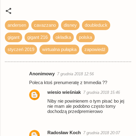
andersen
cavazzano
disney
doubleduck
gigant
gigant 216
okładka
polska
styczeń 2019
wirtualna pułapka
zapowiedź
Anonimowy
7 grudnia 2018 12:56
K
Poleca ktoś prenumeratę z tmmedia ??
o
wiesio wieśniak
7 grudnia 2018 15:46
m
Niby nie powinienem o tym pisać bo jej
e
nie mam ale podobno często tomy
n
dochodzą przedpremierowo
t
a
Radosław Koch
7 grudnia 2018 20:07