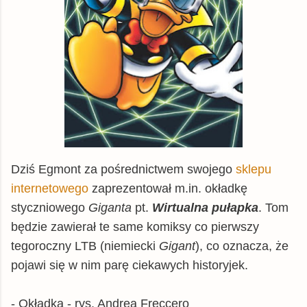
Dziś Egmont za pośrednictwem swojego
sklepu
internetowego
zaprezentował m.in. okładkę
styczniowego
Giganta
pt.
Wirtualna pułapka
. Tom
będzie zawierał te same komiksy co pierwszy
tegoroczny LTB (niemiecki
Gigant
), co oznacza, że
pojawi się w nim parę ciekawych historyjek.
- Okładka - rys. Andrea Freccero