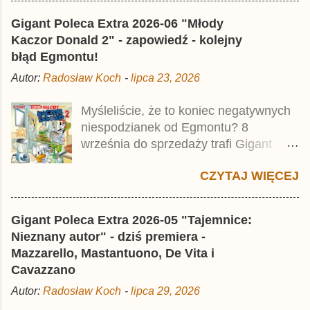
mścicielu. Cena okładkowa wydania
Gigant Poleca Extra 2026-06 "Młody
wynosi 49,99 zł i zamówicie go także z
Kaczor Donald 2" - zapowiedź - kolejny
rabatem na Egmont.pl . Za przekład
błąd Egmontu!
odpowiadał Jacek Drewnowski.
Autor:
Radosław Koch
-
lipca 23, 2026
Publikacja jest przedrukiem drugiego
tomu niemieckiego Lustiges
Myśleliście, że to koniec negatywnych
Taschenbuch Phantomias Collection ,
niespodzianek od Egmontu? 8
który trafił do sprzedaży pod koniec
września do sprzedaży trafi Gigant
2025 roku.
Poleca Extra - Młody Kaczor Donald 2 .
CZYTAJ WIĘCEJ
Jednak wbrew temu, na co wskazuje
nazwa tomu, nie będzie to przedruk
drugiego wydania o przygodach
Gigant Poleca Extra 2026-05 "Tajemnice:
młodego Kaczora Donalda i jego
Nieznany autor" - dziś premiera -
przyjaciół, lecz prawdopodobnie znajdą
Mazzarello, Mastantuono, De Vita i
się tam opowieści z wydań 9-10 .
Cavazzano
Publikacja będzie liczyła ok. 360 stron i
Autor:
Radosław Koch
-
lipca 29, 2026
kosztowała 37,99 zł. W środku znajdą