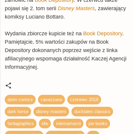
zamówić na
Book Depository
. W czerwcu także
pojawi się 2. tom serii
Disney Masters
, zawierający
komiksy Luciano Bottaro.
Wydania zbiorcze kupicie też na
Book Depository
.
Pamiętajcie, 5% wartości zakupów na Book
Depository dokonanych poprzez wejście z linka
afiliacyjnego wspomaga działalność Kaczej Agencji
Informacyjnej.
atom comics
cavazzano
czerwiec 2018
dark horse
disney masters
ducktales classics
fantagraphics
idw
iniemamocni
joe books