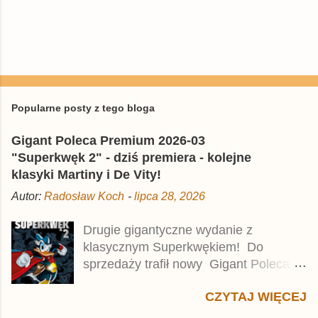
Popularne posty z tego bloga
Gigant Poleca Premium 2026-03
"Superkwęk 2" - dziś premiera - kolejne
klasyki Martiny i De Vity!
Autor:
Radosław Koch
-
lipca 28, 2026
Drugie gigantyczne wydanie z
klasycznym Superkwękiem! Do
sprzedaży trafił nowy Gigant Poleca
Premium pod tytułem Superkwęk 2 .
CZYTAJ WIĘCEJ
Jest to kolejny 624-stronicowy tom z
najstarszymi historiami o kaczym