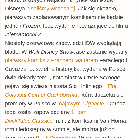
Horse, o których wejściu na rynek komiksów
Disneya
pisaliśmy wcześniej
. Jak się okazało,
pierwszym zaplanowanym komiksem nie będzie
jednak
Frozen
, lecz wydanie nawiązujące do filmu
Iniemamocni 2.
Niestety czerwcowe zapowiedzi IDW wyglądają
blado. W
Walt Disney Showcase
zostanie wydany
pierwszy komiks z Francem Mauerem
Faraciego i
Cavazzano, świetna historyjka, wydana w Polsce
dwie dekady temu, natomiast w
Uncle Scrooge
pojawi się świeża historia Sio i Intiniego -
The
Colossal Coin of Cashdownia
, która doczeka się
premiery w Polsce w
majowym
Gigancie
.
Oprócz
tego został zapowiedziany
1. tom
DuckTales Classics
m.in. z komiksami Van Horna,
tom niedostępny w Atomie, ale można już go