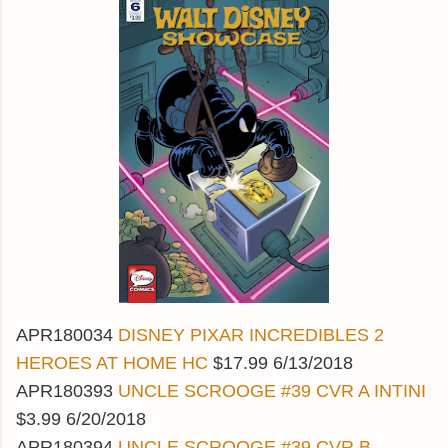
APR180034
DISNEY PIXAR INCREDIBLES 2
HEROES AT HOME HC
$17.99 6/13/2018
APR180393
UNCLE SCROOGE #39 CVR A INTINI
$3.99 6/20/2018
APR180394
UNCLE SCROOGE #39 CVR B