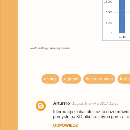
źródło ilustracji: materiały własne
disney
egmont
kaczor donald
kacz
Arturrro
13 października 2017 13:05
K
Informacja słaba, ale cóż tu dużo mówić.
o
pomysłu na KD albo co chyba gorsze nie
m
ODPOWIEDZ