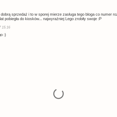
 dobrą sprzedaż i to w sporej mierze zasługa tego bloga co numer r
at pobiegła do kiosków... najwyraźniej Lego zrobiły swoje :P
7 15:16
o :)