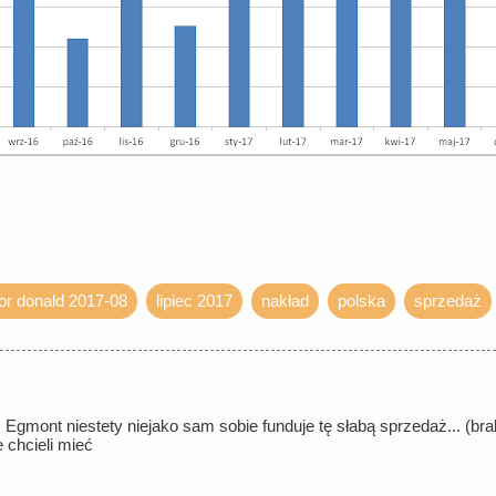
or donald 2017-08
lipiec 2017
nakład
polska
sprzedaż
 Egmont niestety niejako sam sobie funduje tę słabą sprzedaż... (bra
 chcieli mieć