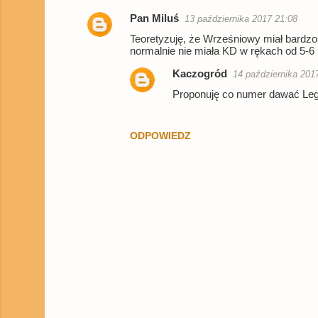
e
Pan Miluś
13 października 2017 21:08
n
Teoretyzuję, że Wrześniowy miał bardzo
t
normalnie nie miała KD w rękach od 5-6 l
a
Kaczogród
14 października 201
r
Proponuję co numer dawać Leg
z
e
ODPOWIEDZ