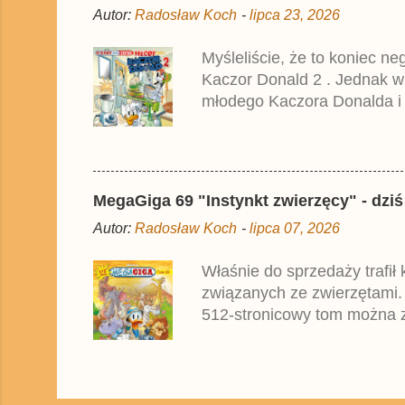
Autor:
Radosław Koch
-
lipca 23, 2026
Myśleliście, że to koniec n
Kaczor Donald 2 . Jednak w
młodego Kaczora Donalda i j
liczyła ok. 360 stron i kos
które zostały wydane w Nie
MegaGiga 69 "Instynkt zwierzęcy" - dziś
Autor:
Radosław Koch
-
lipca 07, 2026
Właśnie do sprzedaży trafił
związanych ze zwierzętami.
512-stronicowy tom można z
oparte na najnowszym niemi
przez zagraniczne oddziały