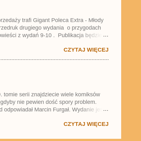
zedaży trafi Gigant Poleca Extra - Młody
przedruk drugiego wydania o przygodach
wieści z wydań 9-10 . Publikacja będzie
0. i 21. Lustiges Taschenbuch Young Comics,
CZYTAJ WIĘCEJ
. tomie serii znajdziecie wiele komiksów
 gdyby nie pewien dość spory problem.
d odpowiadał Marcin Furgał. Wydanie jest
 się w trend średnich tomów składanych
CZYTAJ WIĘCEJ