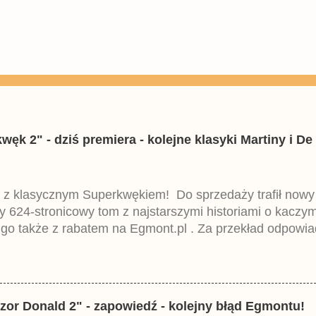
k 2" - dziś premiera - kolejne klasyki Martiny i De 
 z klasycznym Superkwękiem! Do sprzedaży trafił now
ny 624-stronicowy tom z najstarszymi historiami o kacz
 go także z rabatem na Egmont.pl . Za przekład odpowia
iemieckiego Lustiges Taschenbuch Phantomias Collection
zor Donald 2" - zapowiedź - kolejny błąd Egmontu!