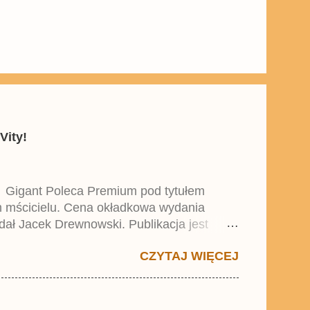
Vity!
y Gigant Poleca Premium pod tytułem
ym mścicielu. Cena okładkowa wydania
dał Jacek Drewnowski. Publikacja jest
 , który trafił do sprzedaży pod koniec
CZYTAJ WIĘCEJ