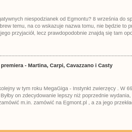
egatywnych niespodzianek od Egmontu? 8 września do spr
brew temu, na co wskazuje nazwa tomu, nie będzie to 
ego przyjaciół, lecz prawdopodobnie znajdą się tam opo
ztowała 37,99 zł. W środku znajdą się historie z tomów 2
mczech parę miesięcy temu.
 premiera - Martina, Carpi, Cavazzano i Casty
 kolejny w tym roku MegaGiga - Instynkt zwierzęcy . W 69
 Byłby on zdecydowanie lepszy niż poprzednie wydania,
amówić m.in. zamówić na Egmont.pl , a za jego przekła
eckim Lustiges Taschenbuch Spezial i niestety wpisuje
 Egmontu.