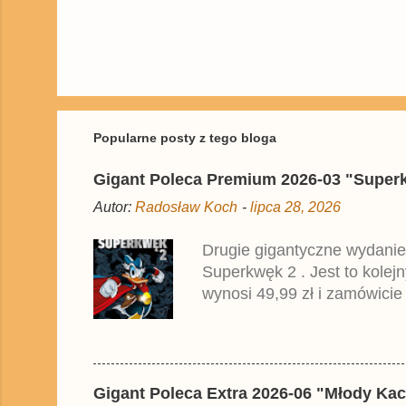
P
r
z
e
ś
Popularne posty z tego bloga
l
i
Gigant Poleca Premium 2026-03 "Superkwę
j
k
Autor:
Radosław Koch
-
lipca 28, 2026
o
m
e
Drugie gigantyczne wydanie
n
Superkwęk 2 . Jest to kolej
t
a
wynosi 49,99 zł i zamówicie
r
przedrukiem drugiego tomu n
z
2025 roku.
Gigant Poleca Extra 2026-06 "Młody Kac