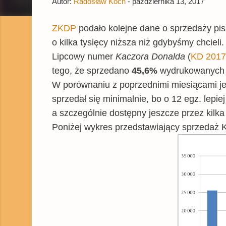
Autor:
Radosław Koch
-
października 13, 2017
ZKDP
podało kolejne dane o sprzedaży pis
o kilka tysięcy niższa niż gdybyśmy chcieli.
Lipcowy numer
Kaczora Donalda
(
KD 2017
tego, że sprzedano
45,6%
wydrukowanych 
W porównaniu z poprzednimi miesiącami jes
sprzedał się minimalnie, bo o 12 egz. lep
a szczególnie dostępny jeszcze przez kilk
Poniżej wykres przedstawiający sprzedaż 