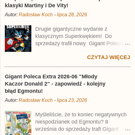
klasyki Martiny i De Vity!
Autor:
Radosław Koch
-
lipca 28, 2026
Drugie gigantyczne wydanie z
klasycznym Superkwękiem! Do
sprzedaży trafił nowy Gigant Poleca
Premium pod tytułem Superkwęk 2 .
CZYTAJ WIĘCEJ
Jest to kolejny 624-stronicowy tom z
najstarszymi historiami o kaczym
mścicielu. Cena okładkowa wydania
Gigant Poleca Extra 2026-06 "Młody
wynosi 49,99 zł i zamówicie go także z
Kaczor Donald 2" - zapowiedź - kolejny
rabatem na Egmont.pl . Za przekład
błąd Egmontu!
odpowiadał Jacek Drewnowski.
Autor:
Radosław Koch
-
lipca 23, 2026
Publikacja jest przedrukiem drugiego
tomu niemieckiego Lustiges
Myśleliście, że to koniec negatywnych
Taschenbuch Phantomias Collection ,
niespodzianek od Egmontu? 8
który trafił do sprzedaży pod koniec
września do sprzedaży trafi Gigant
2025 roku.