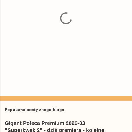
t
a
r
z
e
Popularne posty z tego bloga
Gigant Poleca Premium 2026-03
"Superkwęk 2" - dziś premiera - kolejne