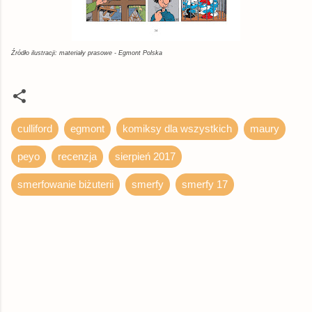
Źródło ilustracji: materiały prasowe - Egmont Polska
culliford
egmont
komiksy dla wszystkich
maury
peyo
recenzja
sierpień 2017
smerfowanie biżuterii
smerfy
smerfy 17
K
o
m
e
n