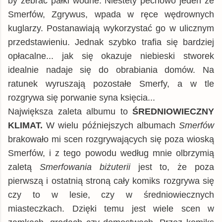
by zebrać pałki wodne. Niestety pechowo jeden ze
Smerfów, Zgrywus, wpada w ręce wędrownych
kuglarzy. Postanawiają wykorzystać go w ulicznym
przedstawieniu. Jednak szybko trafia się bardziej
opłacalne... jak się okazuje niebieski stworek
idealnie nadaje się do obrabiania domów. Na
ratunek wyruszają pozostałe Smerfy, a w tle
rozgrywa się porwanie syna księcia...
Największa zaleta albumu to
ŚREDNIOWIECZNY
KLIMAT.
W wielu późniejszych albumach
Smerfów
brakowało mi scen rozgrywających się poza wioską
Smerfów, i z tego powodu według mnie olbrzymią
zaletą
Smerfowania biżuterii
jest to, że poza
pierwszą i ostatnią stroną cały komiks rozgrywa się
czy to w lesie, czy w średniowiecznych
miasteczkach. Dzięki temu jest wiele scen w