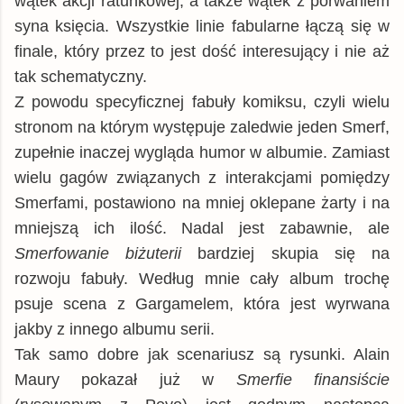
wątek akcji ratunkowej, a także wątek z porwaniem
syna księcia. Wszystkie linie fabularne łączą się w
finale, który przez to jest dość interesujący i nie aż
tak schematyczny.
Z powodu specyficznej fabuły komiksu, czyli wielu
stronom na którym występuje zaledwie jeden Smerf,
zupełnie inaczej wygląda humor w albumie. Zamiast
wielu gagów związanych z interakcjami pomiędzy
Smerfami, postawiono na mniej oklepane żarty i na
mniejszą ich ilość. Nadal jest zabawnie, ale
Smerfowanie biżuterii
bardziej skupia się na
rozwoju fabuły. Według mnie cały album trochę
psuje scena z Gargamelem, która jest wyrwana
jakby z innego albumu serii.
Tak samo dobre jak scenariusz są rysunki. Alain
Maury pokazał już w
Smerfie finansiście