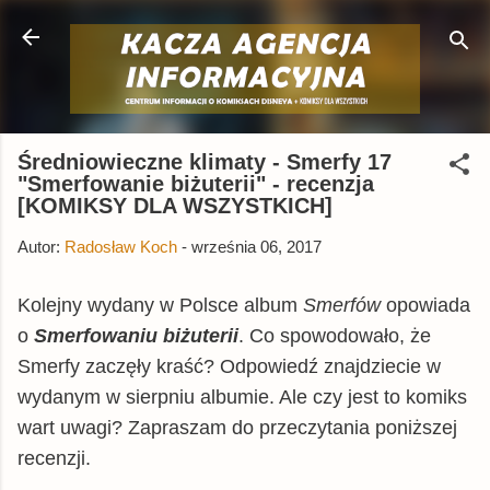
Przejdź do głównej zawartości
Średniowieczne klimaty - Smerfy 17
"Smerfowanie biżuterii" - recenzja
[KOMIKSY DLA WSZYSTKICH]
Autor:
Radosław Koch
-
września 06, 2017
Kolejny wydany w Polsce album
Smerfów
opowiada
o
Smerfowaniu biżuterii
. Co spowodowało, że
Smerfy zaczęły kraść? Odpowiedź znajdziecie w
wydanym w sierpniu albumie. Ale czy jest to komiks
wart uwagi? Zapraszam do przeczytania poniższej
recenzji.