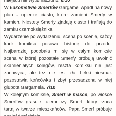
miejscu nie wytłumaczono.
6/10
W
Łakomstwie Smerfów
Gargamel wpadł na nowy
plan - upiecze ciasto, które zamieni Smerfy w
kamień. Niestety Smerfy zjadają ciasto i trafiają do
zamku czarnoksiężnika.
Wydarzenie po wydarzeniu, scena po scenie, każdy
kadr komiksu posuwa historię do przodu.
Najbardziej podobała mi się w całym komiksie
scena w której pozostałe Smerfy próbują uwolnić
skamieniałych kolegów, reszta komiksu nie jest
zachwyca, ale też nie jest zła. Lekki niesmak
pozostawia końcówka i zbyt przesadzona w niej
głupota Gargamela.
7/10
W kolejnym komiksie,
Smerf w masce
, po wiosce
Smerfów grasuje tajemniczy Smerf, który rzuca
tartą w twarze mieszkańców. Papa Smerf próbuje