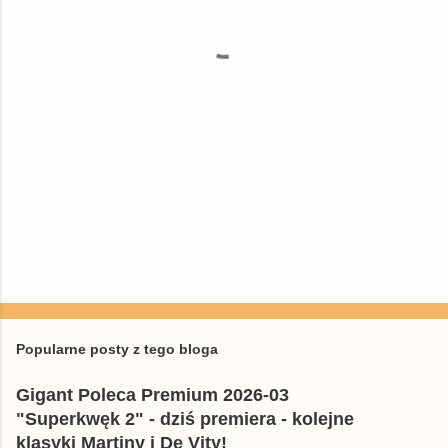
a
r
z
e
Popularne posty z tego bloga
Gigant Poleca Premium 2026-03
"Superkwęk 2" - dziś premiera - kolejne
klasyki Martiny i De Vity!