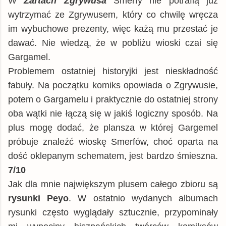
W
Żartach Zgrywusa
Smerfy nie potrafią już
wytrzymać ze Zgrywusem, który co chwilę wręcza
im wybuchowe prezenty, więc każą mu przestać je
dawać. Nie wiedzą, że w pobliżu wioski czai się
Gargamel.
Problemem ostatniej historyjki jest nieskładność
fabuły. Na początku komiks opowiada o Zgrywusie,
potem o Gargamelu i praktycznie do ostatniej strony
oba wątki nie łączą się w jakiś logiczny sposób. Na
plus mogę dodać, że plansza w której Gargemel
próbuje znaleźć wioskę Smerfów, choć oparta na
dość oklepanym schematem, jest bardzo śmieszna.
7/10
Jak dla mnie największym plusem całego zbioru są
rysunki Peyo
. W ostatnio wydanych albumach
rysunki często wyglądały sztucznie, przypominały