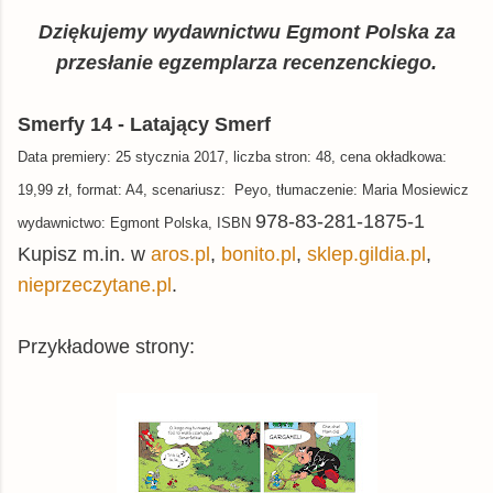
Dziękujemy wydawnictwu Egmont Polska za
przesłanie egzemplarza recenzenckiego.
Smerfy 14 - Latający Smerf
Data premiery:
25 stycznia 2017
, liczba stron: 48, cena okładkowa:
19,99 zł, format: A4, scenariusz:
Peyo
, tłumaczenie: Maria Mosiewicz
978-83-
281-1875-1
wydawnictwo: Egmont Polska, ISBN
Kupisz m.in. w
aros.pl
,
bonito.pl
,
sklep.gildia.pl
,
nieprzeczytane.pl
.
Przykładowe strony: