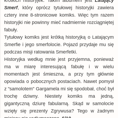
krótkich historyjek. Takim albumem jest
Latający
Smerf
, który oprócz tytułowej historyjki zawiera
cztery inne 8-stronicowe komiks. Więc tym razem
historyjki nie powinny mieć nadmiernie rozciągniętej
fabuły.
Tytułowy komiks jest krótką historyjką o Latającym
Smerfie i jego smerfolocie. Pojazd przydaje mu się
podczas misji ratowania Smerfetki.
Historyjka według mnie jest przyjemna, ponieważ
ma w miarę interesującą fabułę i w wielu
momentach jest śmieszna, a przy tym głównie
opowiada o pobocznych postaciach. Nawet pomysł
z "samolotem" Gargamela mi się spodobał, choć był
trochę dziwny. Niestety komiks ma jedną,
gigantyczną dziurę fabularną. Skąd w samolocie
wzięły się prezenty Zgrywusa? Tego w żadnym