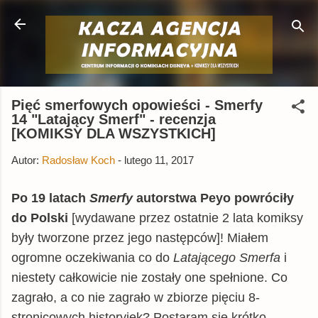
Przejdź do głównej zawartości
Pięć smerfowych opowieści - Smerfy
14 "Latający Smerf" - recenzja
[KOMIKSY DLA WSZYSTKICH]
Autor:
Radosław Koch
-
lutego 11, 2017
Po 19 latach
Smerfy
autorstwa Peyo
powróciły
do Polski
[wydawane przez ostatnie 2 lata komiksy
były tworzone przez jego następców]! Miałem
ogromne oczekiwania co do
Latającego Smerfa
i
niestety całkowicie nie zostały one spełnione. Co
zagrało, a co nie zagrało w zbiorze pięciu 8-
stronicowych historyjek? Postaram się krótko