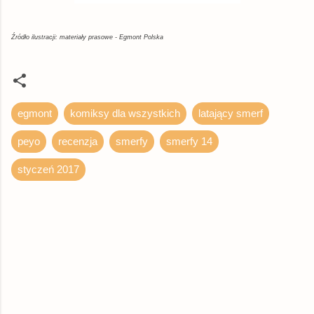
Źródło ilustracji: materiały prasowe - Egmont Polska
egmont
komiksy dla wszystkich
latający smerf
peyo
recenzja
smerfy
smerfy 14
styczeń 2017
K
o
m
e
n
t