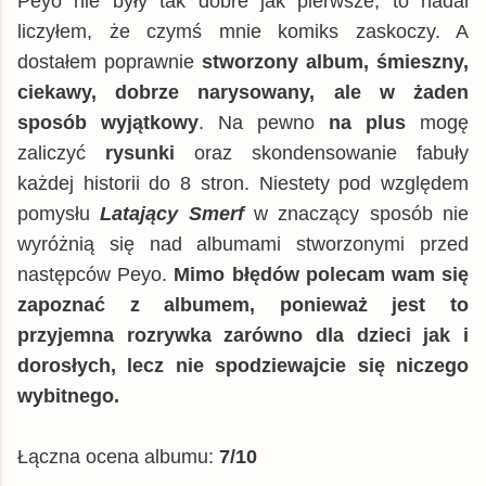
Peyo nie były tak dobre jak pierwsze, to nadal
liczyłem, że czymś mnie komiks zaskoczy. A
dostałem poprawnie
stworzony album, śmieszny,
ciekawy, dobrze narysowany, ale w żaden
sposób wyjątkowy
. Na pewno
na plus
mogę
zaliczyć
rysunki
oraz skondensowanie fabuły
każdej historii do 8 stron. Niestety pod względem
pomysłu
Latający Smerf
w znaczący sposób nie
wyróżnią się nad albumami stworzonymi przed
następców Peyo.
Mimo błędów polecam wam się
zapoznać z albumem, ponieważ jest to
przyjemna rozrywka zarówno dla dzieci jak i
dorosłych, lecz nie spodziewajcie się niczego
wybitnego.
Łączna ocena albumu:
7/10