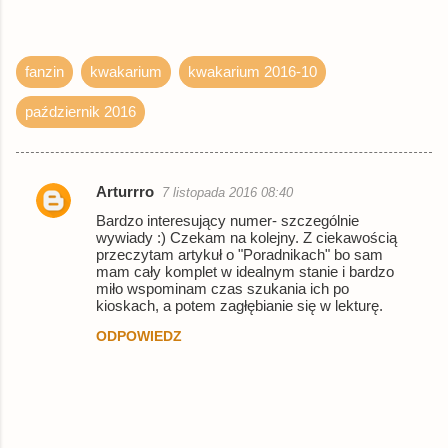
fanzin
kwakarium
kwakarium 2016-10
październik 2016
Arturrro
7 listopada 2016 08:40
K
Bardzo interesujący numer- szczególnie
o
wywiady :) Czekam na kolejny. Z ciekawością
przeczytam artykuł o "Poradnikach" bo sam
m
mam cały komplet w idealnym stanie i bardzo
e
miło wspominam czas szukania ich po
kioskach, a potem zagłębianie się w lekturę.
n
ODPOWIEDZ
t
a
r
z