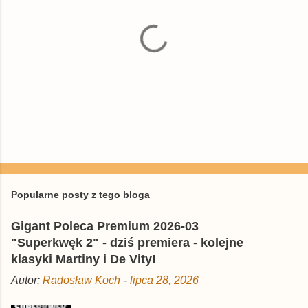
e
P
r
z
e
Popularne posty z tego bloga
ś
l
Gigant Poleca Premium 2026-03
i
j
"Superkwęk 2" - dziś premiera - kolejne
k
klasyki Martiny i De Vity!
o
m
Autor:
Radosław Koch
-
lipca 28, 2026
e
n